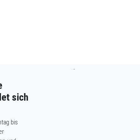
e
et sich
tag bis
er