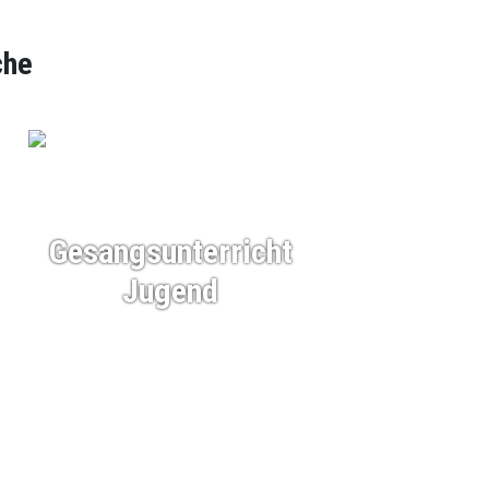
che
Gesangsunterricht
Jugend