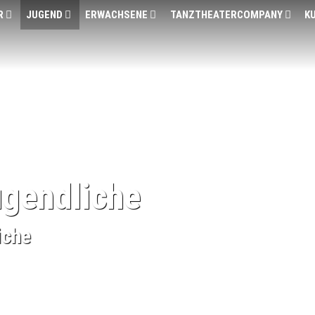
R
JUGEND
ERWACHSENE
TANZTHEATERCOMPANY
K
ugendliche
iche