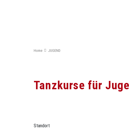
030 52 51 522
info@tanzmitte.de
Newsletter bestellen
Home
JUGEND
Tanzkurse für Jug
Standort