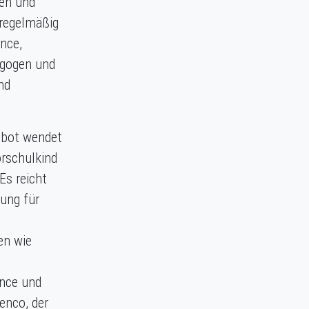
nen und
regelmäßig
nce,
agogen und
nd
gebot wendet
orschulkind
Es reicht
ung für
en wie
ance und
enco, der