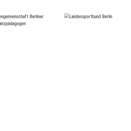
URSBERATUNG
sanne Rinnert/ Janet John
beratung@tanzmitte.de