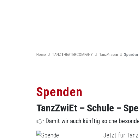
030 52 51 522
info@tanzmitte.de
Newsletter bestellen
Home
TANZTHEATERCOMPANY
TanzPhasen
Spenden
Spenden
TanzZwiEt – Schule – Sp
👉
Damit wir auch künftig solche besonde
Jetzt für Tanz