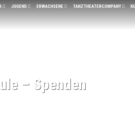
R
JUGEND
ERWACHSENE
TANZTHEATERCOMPANY
K
ule – Spenden