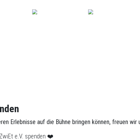
Gutscheine
Kursplan
enden
ren Erlebnisse auf die Bühne bringen können, freuen wir 
ZwiEt e.V. spenden ❤️