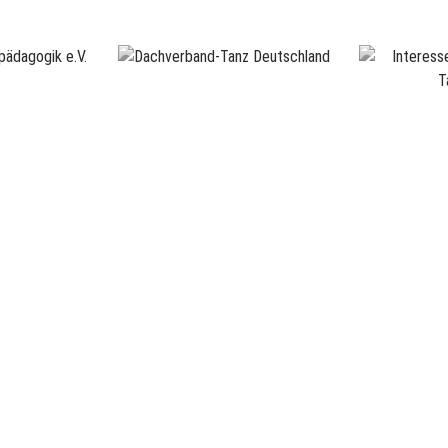
ANSPRECHPARTNER
K
Susanne Rinnert
Su
Künstlerische Leitung
Sekretariat / Buchhaltung
Dörte Heisinger
buchhaltung@tanzmitte.de