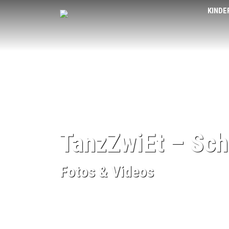
KINDE
TanzZwiEt – Sch
Fotos & Videos