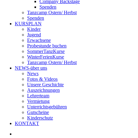
Company Backstage
Spenden
Tanzcamp Ostern/ Herbst
Spenden
KURSPLAN
Kinder
Jugend
Erwachsene
Probestunde buchen
SommerTanzKurse
WinterFerienKurse
Tanzcamp Ostern/ Herbst
NEWS-über uns
News
Fotos & Videos
Unsere Geschichte
Auszeichnungen
Lehrerteam
Vermietung
Unterrichtsgebühren
Gutscheine
Kinderschutz
KONTAKT