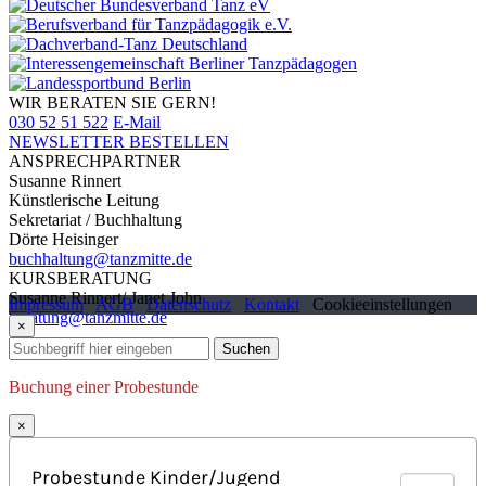
WIR BERATEN SIE GERN!
030 52 51 522
E-Mail
NEWSLETTER BESTELLEN
ANSPRECHPARTNER
Susanne Rinnert
Künstlerische Leitung
Sekretariat / Buchhaltung
Dörte Heisinger
buchhaltung@tanzmitte.de
KURSBERATUNG
Susanne Rinnert/ Janet John
Impressum
AGB
Datenschutz
Kontakt
Cookieeinstellungen
beratung@tanzmitte.de
×
Suchen
Buchung einer Probestunde
×