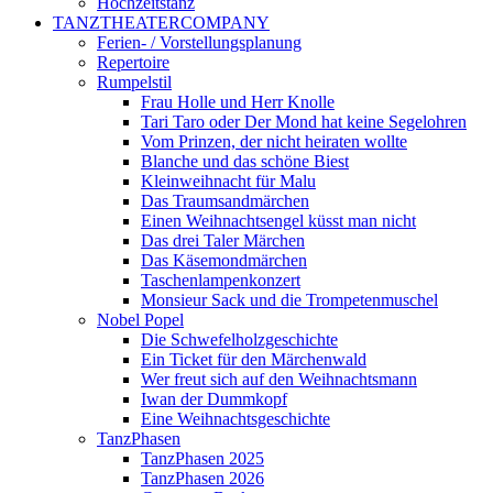
Hochzeitstanz
TANZTHEATERCOMPANY
Ferien- / Vorstellungsplanung
Repertoire
Rumpelstil
Frau Holle und Herr Knolle
Tari Taro oder Der Mond hat keine Segelohren
Vom Prinzen, der nicht heiraten wollte
Blanche und das schöne Biest
Kleinweihnacht für Malu
Das Traumsandmärchen
Einen Weihnachtsengel küsst man nicht
Das drei Taler Märchen
Das Käsemondmärchen
Taschenlampenkonzert
Monsieur Sack und die Trompetenmuschel
Nobel Popel
Die Schwefelholzgeschichte
Ein Ticket für den Märchenwald
Wer freut sich auf den Weihnachtsmann
Iwan der Dummkopf
Eine Weihnachtsgeschichte
TanzPhasen
TanzPhasen 2025
TanzPhasen 2026