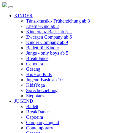
KINDER
Tänz.-musik.- Früherziehung ab 3
Eltern+Kind ab 2
Kindertanz Basic ab 5 J.
Zwergen Company ab 6
Kinder Company ab 9
Ballett für Kinder
Jungs - only boys ab 5
Breakdance
Capoeira
Gesang
HipHop Kids
Jugend Basic ab 10 J.
KidsYoga
Sprecherziehung
Stepptanz
JUGEND
Ballett
BreakDance
Capoeira
Company Jugend
Contemporary