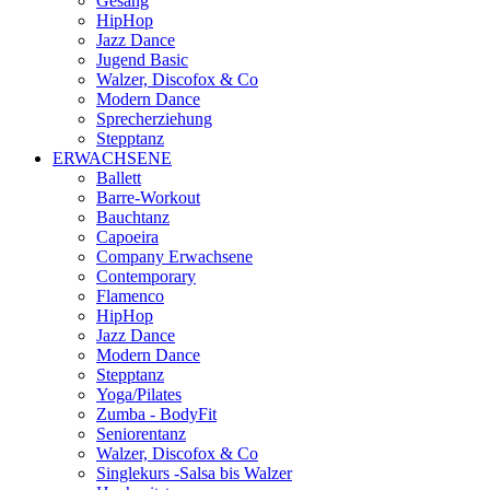
Gesang
HipHop
Jazz Dance
Jugend Basic
Walzer, Discofox & Co
Modern Dance
Sprecherziehung
Stepptanz
ERWACHSENE
Ballett
Barre-Workout
Bauchtanz
Capoeira
Company Erwachsene
Contemporary
Flamenco
HipHop
Jazz Dance
Modern Dance
Stepptanz
Yoga/Pilates
Zumba - BodyFit
Seniorentanz
Walzer, Discofox & Co
Singlekurs -Salsa bis Walzer