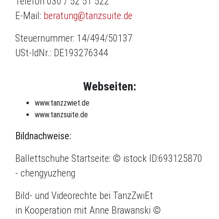
Telefon 030 / 52 51 522
E-Mail:
beratung@tanzsuite.de
Steuernummer: 14/494/50137
USt-IdNr.: DE193276344
Webseiten:
www.tanzzwiet.de
www.tanzsuite.de
Bildnachweise:
Ballettschuhe Startseite: © istock ID:693125870
- chengyuzheng
Bild- und Videorechte bei TanzZwiEt
in Kooperation mit Anne Brawanski ©