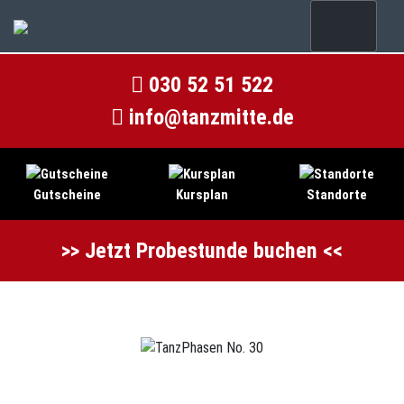
030 52 51 522
info@tanzmitte.de
Gutscheine
Kursplan
Standorte
>> Jetzt Probestunde buchen <<