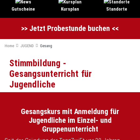
Gutscheine
Kursplan
Standorte
>> Jetzt Probestunde buchen <<
Home
JUGEND
Gesang
Stimmbildung -
Gesangsunterricht für
Jugendliche
Gesangskurs mit Anmeldung für
Jugendliche im Einzel- und
Gruppenunterricht