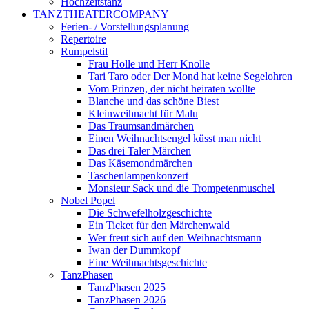
Hochzeitstanz
TANZTHEATERCOMPANY
Ferien- / Vorstellungsplanung
Repertoire
Rumpelstil
Frau Holle und Herr Knolle
Tari Taro oder Der Mond hat keine Segelohren
Vom Prinzen, der nicht heiraten wollte
Blanche und das schöne Biest
Kleinweihnacht für Malu
Das Traumsandmärchen
Einen Weihnachtsengel küsst man nicht
Das drei Taler Märchen
Das Käsemondmärchen
Taschenlampenkonzert
Monsieur Sack und die Trompetenmuschel
Nobel Popel
Die Schwefelholzgeschichte
Ein Ticket für den Märchenwald
Wer freut sich auf den Weihnachtsmann
Iwan der Dummkopf
Eine Weihnachtsgeschichte
TanzPhasen
TanzPhasen 2025
TanzPhasen 2026