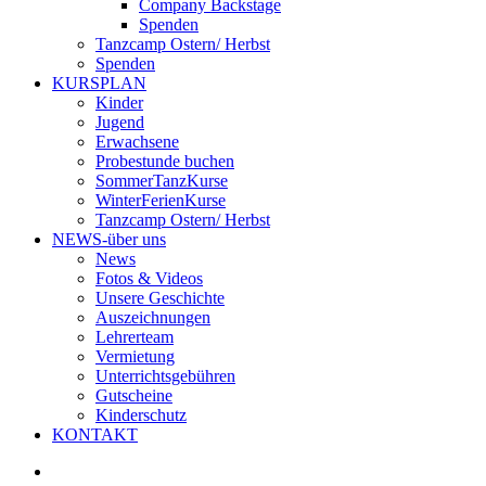
Company Backstage
Spenden
Tanzcamp Ostern/ Herbst
Spenden
KURSPLAN
Kinder
Jugend
Erwachsene
Probestunde buchen
SommerTanzKurse
WinterFerienKurse
Tanzcamp Ostern/ Herbst
NEWS-über uns
News
Fotos & Videos
Unsere Geschichte
Auszeichnungen
Lehrerteam
Vermietung
Unterrichtsgebühren
Gutscheine
Kinderschutz
KONTAKT