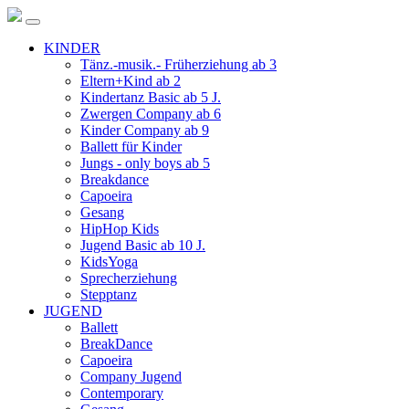
KINDER
Tänz.-musik.- Früherziehung ab 3
Eltern+Kind ab 2
Kindertanz Basic ab 5 J.
Zwergen Company ab 6
Kinder Company ab 9
Ballett für Kinder
Jungs - only boys ab 5
Breakdance
Capoeira
Gesang
HipHop Kids
Jugend Basic ab 10 J.
KidsYoga
Sprecherziehung
Stepptanz
JUGEND
Ballett
BreakDance
Capoeira
Company Jugend
Contemporary