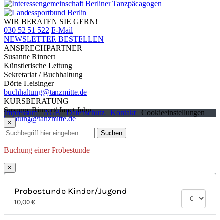
WIR BERATEN SIE GERN!
030 52 51 522
E-Mail
NEWSLETTER BESTELLEN
ANSPRECHPARTNER
Susanne Rinnert
Künstlerische Leitung
Sekretariat / Buchhaltung
Dörte Heisinger
buchhaltung@tanzmitte.de
KURSBERATUNG
Susanne Rinnert/ Janet John
Impressum
AGB
Datenschutz
Kontakt
Cookieeinstellungen
beratung@tanzmitte.de
×
Suchen
Buchung einer Probestunde
×