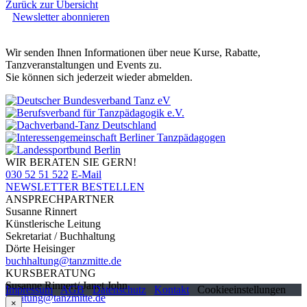
Zurück zur Übersicht
Newsletter abonnieren
Wir senden Ihnen Informationen über neue Kurse, Rabatte,
Tanzveranstaltungen und Events zu.
Sie können sich jederzeit wieder abmelden.
WIR BERATEN SIE GERN!
030 52 51 522
E-Mail
NEWSLETTER BESTELLEN
ANSPRECHPARTNER
Susanne Rinnert
Künstlerische Leitung
Sekretariat / Buchhaltung
Dörte Heisinger
buchhaltung@tanzmitte.de
KURSBERATUNG
Susanne Rinnert/ Janet John
Impressum
AGB
Datenschutz
Kontakt
Cookieeinstellungen
beratung@tanzmitte.de
×