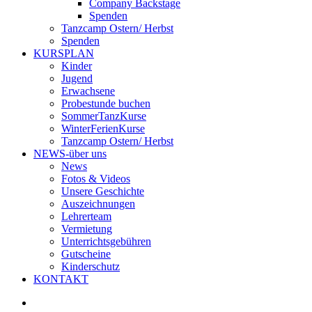
Company Backstage
Spenden
Tanzcamp Ostern/ Herbst
Spenden
KURSPLAN
Kinder
Jugend
Erwachsene
Probestunde buchen
SommerTanzKurse
WinterFerienKurse
Tanzcamp Ostern/ Herbst
NEWS-über uns
News
Fotos & Videos
Unsere Geschichte
Auszeichnungen
Lehrerteam
Vermietung
Unterrichtsgebühren
Gutscheine
Kinderschutz
KONTAKT