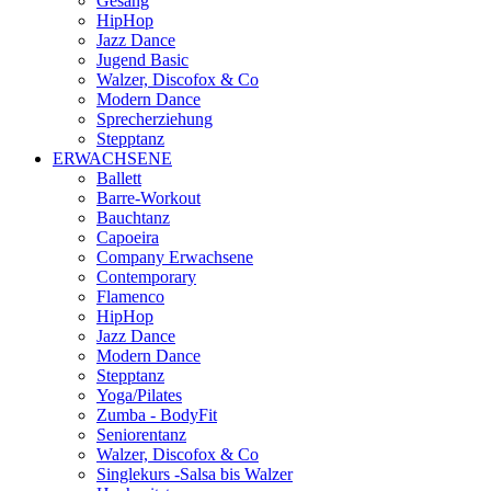
Gesang
HipHop
Jazz Dance
Jugend Basic
Walzer, Discofox & Co
Modern Dance
Sprecherziehung
Stepptanz
ERWACHSENE
Ballett
Barre-Workout
Bauchtanz
Capoeira
Company Erwachsene
Contemporary
Flamenco
HipHop
Jazz Dance
Modern Dance
Stepptanz
Yoga/Pilates
Zumba - BodyFit
Seniorentanz
Walzer, Discofox & Co
Singlekurs -Salsa bis Walzer