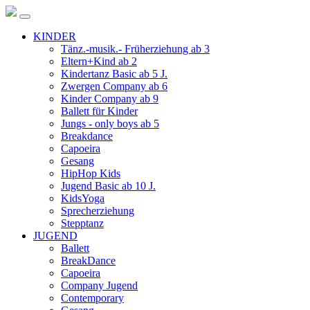
KINDER
Tänz.-musik.- Früherziehung ab 3
Eltern+Kind ab 2
Kindertanz Basic ab 5 J.
Zwergen Company ab 6
Kinder Company ab 9
Ballett für Kinder
Jungs - only boys ab 5
Breakdance
Capoeira
Gesang
HipHop Kids
Jugend Basic ab 10 J.
KidsYoga
Sprecherziehung
Stepptanz
JUGEND
Ballett
BreakDance
Capoeira
Company Jugend
Contemporary