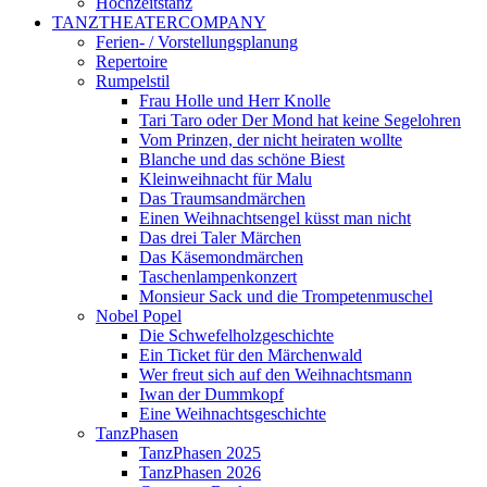
Hochzeitstanz
TANZTHEATERCOMPANY
Ferien- / Vorstellungsplanung
Repertoire
Rumpelstil
Frau Holle und Herr Knolle
Tari Taro oder Der Mond hat keine Segelohren
Vom Prinzen, der nicht heiraten wollte
Blanche und das schöne Biest
Kleinweihnacht für Malu
Das Traumsandmärchen
Einen Weihnachtsengel küsst man nicht
Das drei Taler Märchen
Das Käsemondmärchen
Taschenlampenkonzert
Monsieur Sack und die Trompetenmuschel
Nobel Popel
Die Schwefelholzgeschichte
Ein Ticket für den Märchenwald
Wer freut sich auf den Weihnachtsmann
Iwan der Dummkopf
Eine Weihnachtsgeschichte
TanzPhasen
TanzPhasen 2025
TanzPhasen 2026