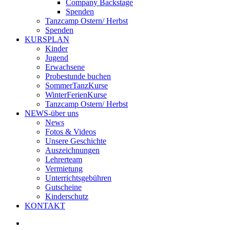
Company Backstage
Spenden
Tanzcamp Ostern/ Herbst
Spenden
KURSPLAN
Kinder
Jugend
Erwachsene
Probestunde buchen
SommerTanzKurse
WinterFerienKurse
Tanzcamp Ostern/ Herbst
NEWS-über uns
News
Fotos & Videos
Unsere Geschichte
Auszeichnungen
Lehrerteam
Vermietung
Unterrichtsgebühren
Gutscheine
Kinderschutz
KONTAKT