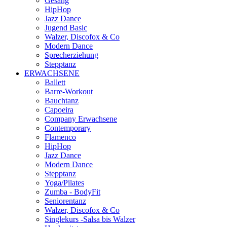
Gesang
HipHop
Jazz Dance
Jugend Basic
Walzer, Discofox & Co
Modern Dance
Sprecherziehung
Stepptanz
ERWACHSENE
Ballett
Barre-Workout
Bauchtanz
Capoeira
Company Erwachsene
Contemporary
Flamenco
HipHop
Jazz Dance
Modern Dance
Stepptanz
Yoga/Pilates
Zumba - BodyFit
Seniorentanz
Walzer, Discofox & Co
Singlekurs -Salsa bis Walzer