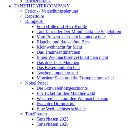
Hochzeitstanz
TANZTHEATERCOMPANY
Ferien- / Vorstellungsplanung
Repertoire
Rumpelstil
Frau Holle und Herr Knolle
Tari Taro oder Der Mond hat keine Segelohren
Vom Prinzen, der nicht heiraten wollte
Blanche und das schöne Biest
Kleinweihnacht für Malu
Das Traumsandmärchen
Einen Weihnachtsengel küsst man nicht
Das drei Taler Märchen
Das Käsemondmärchen
Taschenlampenkonzert
Monsieur Sack und die Trompetenmuschel
Nobel Popel
Die Schwefelholzgeschichte
Ein Ticket für den Märchenwald
Wer freut sich auf den Weihnachtsmann
Iwan der Dummkopf
Eine Weihnachtsgeschichte
TanzPhasen
TanzPhasen 2025
TanzPhasen 2026