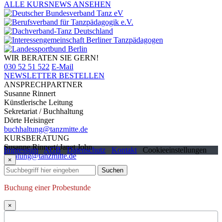
ALLE KURSNEWS ANSEHEN
WIR BERATEN SIE GERN!
030 52 51 522
E-Mail
NEWSLETTER BESTELLEN
ANSPRECHPARTNER
Susanne Rinnert
Künstlerische Leitung
Sekretariat / Buchhaltung
Dörte Heisinger
buchhaltung@tanzmitte.de
KURSBERATUNG
Susanne Rinnert/ Janet John
Impressum
AGB
Datenschutz
Kontakt
Cookieeinstellungen
beratung@tanzmitte.de
×
Suchen
Buchung einer Probestunde
×