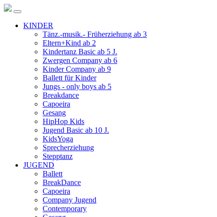
KINDER
Tänz.-musik.- Früherziehung ab 3
Eltern+Kind ab 2
Kindertanz Basic ab 5 J.
Zwergen Company ab 6
Kinder Company ab 9
Ballett für Kinder
Jungs - only boys ab 5
Breakdance
Capoeira
Gesang
HipHop Kids
Jugend Basic ab 10 J.
KidsYoga
Sprecherziehung
Stepptanz
JUGEND
Ballett
BreakDance
Capoeira
Company Jugend
Contemporary