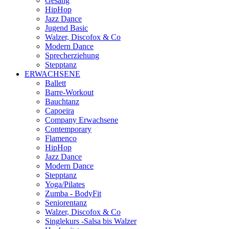
Gesang
HipHop
Jazz Dance
Jugend Basic
Walzer, Discofox & Co
Modern Dance
Sprecherziehung
Stepptanz
ERWACHSENE
Ballett
Barre-Workout
Bauchtanz
Capoeira
Company Erwachsene
Contemporary
Flamenco
HipHop
Jazz Dance
Modern Dance
Stepptanz
Yoga/Pilates
Zumba - BodyFit
Seniorentanz
Walzer, Discofox & Co
Singlekurs -Salsa bis Walzer