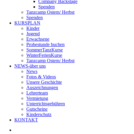
Company Backstage
Spenden
Tanzcamp Ostern/ Herbst
Spenden
KURSPLAN
Kinder
Jugend
Erwachsene
Probestunde buchen
SommerTanzKurse
WinterFerienKurse
Tanzcamp Ostern/ Herbst
NEWS-über uns
News
Fotos & Videos
Unsere Geschichte
Auszeichnungen
Lehrerteam
Vermietung
Unterrichtsgebühren
Gutscheine
Kinderschutz
KONTAKT