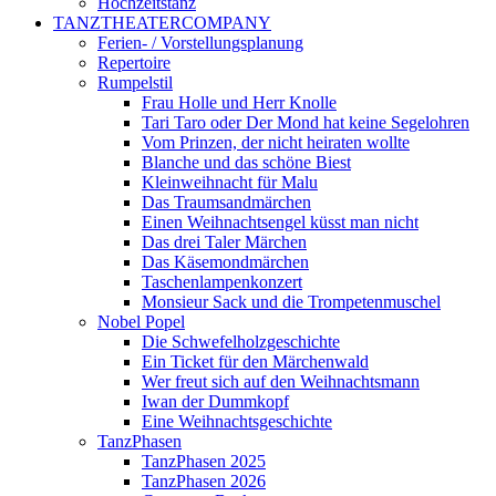
Hochzeitstanz
TANZTHEATERCOMPANY
Ferien- / Vorstellungsplanung
Repertoire
Rumpelstil
Frau Holle und Herr Knolle
Tari Taro oder Der Mond hat keine Segelohren
Vom Prinzen, der nicht heiraten wollte
Blanche und das schöne Biest
Kleinweihnacht für Malu
Das Traumsandmärchen
Einen Weihnachtsengel küsst man nicht
Das drei Taler Märchen
Das Käsemondmärchen
Taschenlampenkonzert
Monsieur Sack und die Trompetenmuschel
Nobel Popel
Die Schwefelholzgeschichte
Ein Ticket für den Märchenwald
Wer freut sich auf den Weihnachtsmann
Iwan der Dummkopf
Eine Weihnachtsgeschichte
TanzPhasen
TanzPhasen 2025
TanzPhasen 2026