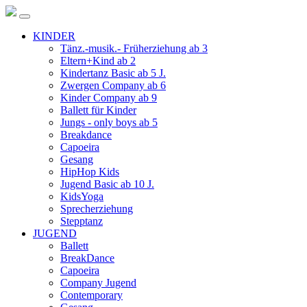
KINDER
Tänz.-musik.- Früherziehung ab 3
Eltern+Kind ab 2
Kindertanz Basic ab 5 J.
Zwergen Company ab 6
Kinder Company ab 9
Ballett für Kinder
Jungs - only boys ab 5
Breakdance
Capoeira
Gesang
HipHop Kids
Jugend Basic ab 10 J.
KidsYoga
Sprecherziehung
Stepptanz
JUGEND
Ballett
BreakDance
Capoeira
Company Jugend
Contemporary