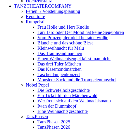
Hochzeitstanz
TANZTHEATERCOMPANY
Ferien- / Vorstellungsplanung
Repertoire
Rumpelstil
Frau Holle und Herr Knolle
Tari Taro oder Der Mond hat keine Segelohren
Vom Prinzen, der nicht heiraten wollte
Blanche und das schöne Biest
Kleinweihnacht für Malu
Das Traumsandmärchen
Einen Weihnachtsengel küsst man nicht
Das drei Taler Märchen
Das Käsemondmärchen
Taschenlampenkonzert
Monsieur Sack und die Trompetenmuschel
Nobel Popel
Die Schwefelholzgeschichte
Ein Ticket für den Märchenwald
Wer freut sich auf den Weihnachtsmann
Iwan der Dummkopf
Eine Weihnachtsgeschichte
TanzPhasen
TanzPhasen 2025
TanzPhasen 2026