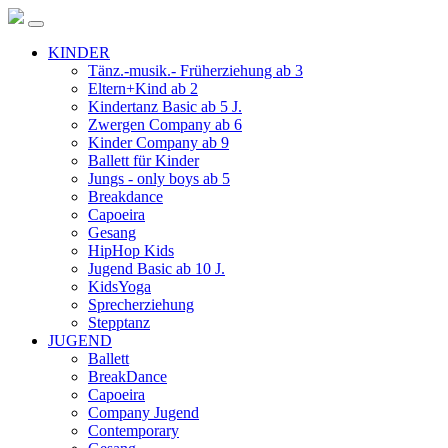
KINDER
Tänz.-musik.- Früherziehung ab 3
Eltern+Kind ab 2
Kindertanz Basic ab 5 J.
Zwergen Company ab 6
Kinder Company ab 9
Ballett für Kinder
Jungs - only boys ab 5
Breakdance
Capoeira
Gesang
HipHop Kids
Jugend Basic ab 10 J.
KidsYoga
Sprecherziehung
Stepptanz
JUGEND
Ballett
BreakDance
Capoeira
Company Jugend
Contemporary