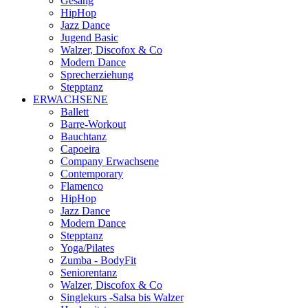
Gesang
HipHop
Jazz Dance
Jugend Basic
Walzer, Discofox & Co
Modern Dance
Sprecherziehung
Stepptanz
ERWACHSENE
Ballett
Barre-Workout
Bauchtanz
Capoeira
Company Erwachsene
Contemporary
Flamenco
HipHop
Jazz Dance
Modern Dance
Stepptanz
Yoga/Pilates
Zumba - BodyFit
Seniorentanz
Walzer, Discofox & Co
Singlekurs -Salsa bis Walzer