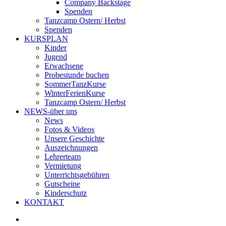
Company Backstage
Spenden
Tanzcamp Ostern/ Herbst
Spenden
KURSPLAN
Kinder
Jugend
Erwachsene
Probestunde buchen
SommerTanzKurse
WinterFerienKurse
Tanzcamp Ostern/ Herbst
NEWS-über uns
News
Fotos & Videos
Unsere Geschichte
Auszeichnungen
Lehrerteam
Vermietung
Unterrichtsgebühren
Gutscheine
Kinderschutz
KONTAKT