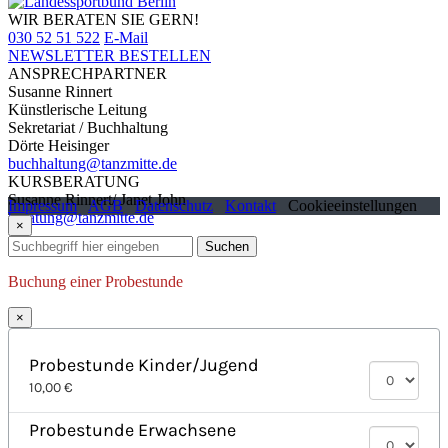
WIR BERATEN SIE GERN!
030 52 51 522
E-Mail
NEWSLETTER BESTELLEN
ANSPRECHPARTNER
Susanne Rinnert
Künstlerische Leitung
Sekretariat / Buchhaltung
Dörte Heisinger
buchhaltung@tanzmitte.de
KURSBERATUNG
Susanne Rinnert/ Janet John
Impressum
AGB
Datenschutz
Kontakt
Cookieeinstellungen
beratung@tanzmitte.de
×
Suchen
Buchung einer Probestunde
×