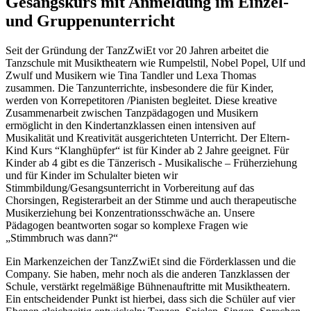
Gesangskurs mit Anmeldung im Einzel-
und Gruppenunterricht
Seit der Gründung der TanzZwiEt vor 20 Jahren arbeitet die
Tanzschule mit Musiktheatern wie Rumpelstil, Nobel Popel, Ulf und
Zwulf und Musikern wie Tina Tandler und Lexa Thomas
zusammen. Die Tanzunterrichte, insbesondere die für Kinder,
werden von Korrepetitoren /Pianisten begleitet. Diese kreative
Zusammenarbeit zwischen Tanzpädagogen und Musikern
ermöglicht in den Kindertanzklassen einen intensiven auf
Musikalität und Kreativität ausgerichteten Unterricht. Der Eltern-
Kind Kurs “Klanghüpfer“ ist für Kinder ab 2 Jahre geeignet. Für
Kinder ab 4 gibt es die Tänzerisch - Musikalische – Früherziehung
und für Kinder im Schulalter bieten wir
Stimmbildung/Gesangsunterricht in Vorbereitung auf das
Chorsingen, Registerarbeit an der Stimme und auch therapeutische
Musikerziehung bei Konzentrationsschwäche an. Unsere
Pädagogen beantworten sogar so komplexe Fragen wie
„Stimmbruch was dann?“
Ein Markenzeichen der TanzZwiEt sind die Förderklassen und die
Company. Sie haben, mehr noch als die anderen Tanzklassen der
Schule, verstärkt regelmäßige Bühnenauftritte mit Musiktheatern.
Ein entscheidender Punkt ist hierbei, dass sich die Schüler auf vier