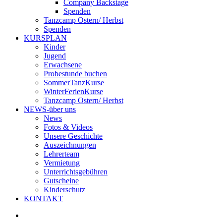
Company Backstage
Spenden
Tanzcamp Ostern/ Herbst
Spenden
KURSPLAN
Kinder
Jugend
Erwachsene
Probestunde buchen
SommerTanzKurse
WinterFerienKurse
Tanzcamp Ostern/ Herbst
NEWS-über uns
News
Fotos & Videos
Unsere Geschichte
Auszeichnungen
Lehrerteam
Vermietung
Unterrichtsgebühren
Gutscheine
Kinderschutz
KONTAKT