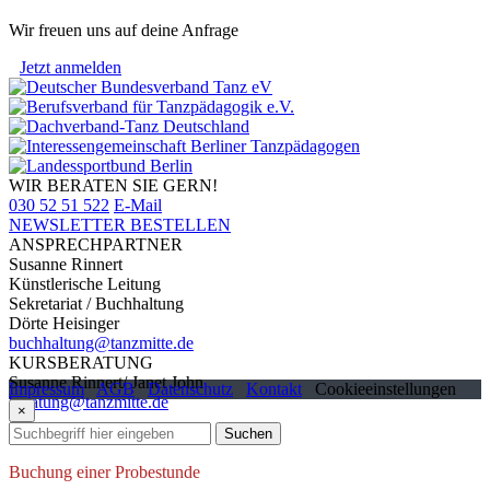
Wir freuen uns auf deine Anfrage
Jetzt anmelden
WIR BERATEN SIE GERN!
030 52 51 522
E-Mail
NEWSLETTER BESTELLEN
ANSPRECHPARTNER
Susanne Rinnert
Künstlerische Leitung
Sekretariat / Buchhaltung
Dörte Heisinger
buchhaltung@tanzmitte.de
KURSBERATUNG
Susanne Rinnert/ Janet John
Impressum
AGB
Datenschutz
Kontakt
Cookieeinstellungen
beratung@tanzmitte.de
×
Suchen
Buchung einer Probestunde