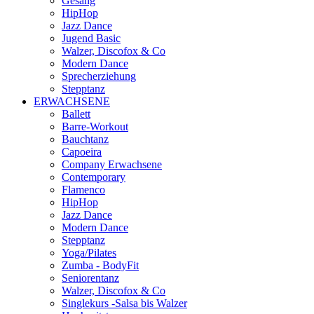
Gesang
HipHop
Jazz Dance
Jugend Basic
Walzer, Discofox & Co
Modern Dance
Sprecherziehung
Stepptanz
ERWACHSENE
Ballett
Barre-Workout
Bauchtanz
Capoeira
Company Erwachsene
Contemporary
Flamenco
HipHop
Jazz Dance
Modern Dance
Stepptanz
Yoga/Pilates
Zumba - BodyFit
Seniorentanz
Walzer, Discofox & Co
Singlekurs -Salsa bis Walzer