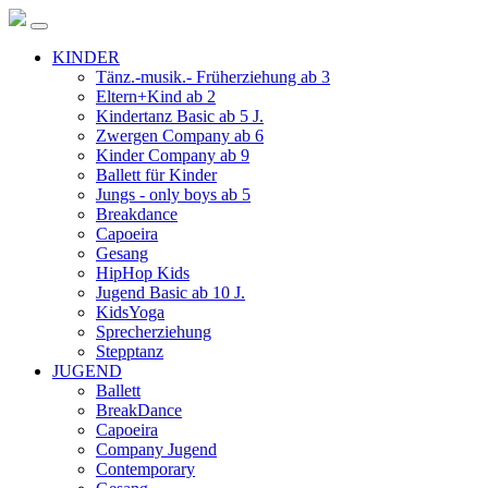
KINDER
Tänz.-musik.- Früherziehung ab 3
Eltern+Kind ab 2
Kindertanz Basic ab 5 J.
Zwergen Company ab 6
Kinder Company ab 9
Ballett für Kinder
Jungs - only boys ab 5
Breakdance
Capoeira
Gesang
HipHop Kids
Jugend Basic ab 10 J.
KidsYoga
Sprecherziehung
Stepptanz
JUGEND
Ballett
BreakDance
Capoeira
Company Jugend
Contemporary