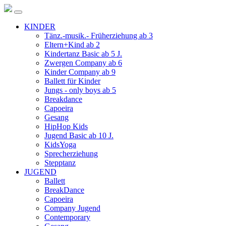
KINDER
Tänz.-musik.- Früherziehung ab 3
Eltern+Kind ab 2
Kindertanz Basic ab 5 J.
Zwergen Company ab 6
Kinder Company ab 9
Ballett für Kinder
Jungs - only boys ab 5
Breakdance
Capoeira
Gesang
HipHop Kids
Jugend Basic ab 10 J.
KidsYoga
Sprecherziehung
Stepptanz
JUGEND
Ballett
BreakDance
Capoeira
Company Jugend
Contemporary