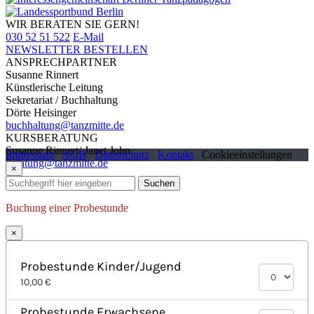
WIR BERATEN SIE GERN!
030 52 51 522
E-Mail
NEWSLETTER BESTELLEN
ANSPRECHPARTNER
Susanne Rinnert
Künstlerische Leitung
Sekretariat / Buchhaltung
Dörte Heisinger
buchhaltung@tanzmitte.de
KURSBERATUNG
Susanne Rinnert/ Janet John
Impressum
AGB
Datenschutz
Kontakt
Cookieeinstellungen
beratung@tanzmitte.de
×
Suchen
Buchung einer Probestunde
×