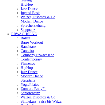
Gesang
HipHop
Jazz Dance
Jugend Basic
Walzer, Discofox & Co
Modern Dance
Sprecherziehung
Stepptanz
ERWACHSENE
Ballett
Barre-Workout
Bauchtanz
Capoeira
Company Erwachsene
Contemporary
Flamenco
HipHop
Jazz Dance
Modern Dance
Stepptanz
Yoga/Pilates
Zumba - BodyFit
Seniorentanz
Walzer, Discofox & Co
Singlekurs -Salsa bis Walzer