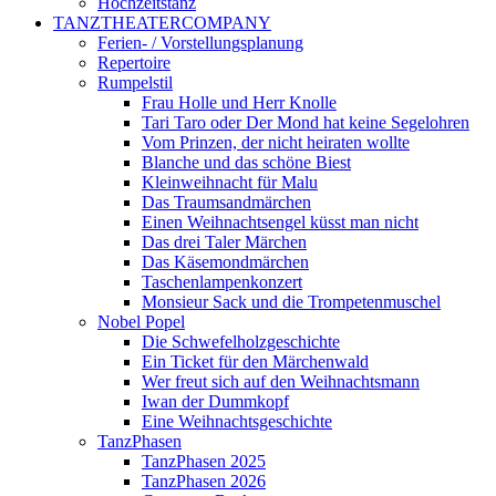
Hochzeitstanz
TANZTHEATERCOMPANY
Ferien- / Vorstellungsplanung
Repertoire
Rumpelstil
Frau Holle und Herr Knolle
Tari Taro oder Der Mond hat keine Segelohren
Vom Prinzen, der nicht heiraten wollte
Blanche und das schöne Biest
Kleinweihnacht für Malu
Das Traumsandmärchen
Einen Weihnachtsengel küsst man nicht
Das drei Taler Märchen
Das Käsemondmärchen
Taschenlampenkonzert
Monsieur Sack und die Trompetenmuschel
Nobel Popel
Die Schwefelholzgeschichte
Ein Ticket für den Märchenwald
Wer freut sich auf den Weihnachtsmann
Iwan der Dummkopf
Eine Weihnachtsgeschichte
TanzPhasen
TanzPhasen 2025
TanzPhasen 2026