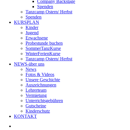
Company Backstage
Spenden
Tanzcamp Ostern/ Herbst
Spenden
KURSPLAN
Kinder
Jugend
Erwachsene
Probestunde buchen
SommerTanzKurse
WinterFerienKurse
Tanzcamp Ostern/ Herbst
NEWS-über uns
News
Fotos & Videos
Unsere Geschichte
Auszeichnungen
Lehrerteam
Vermietung
Unterrichtsgebühren
Gutscheine
Kinderschutz
KONTAKT