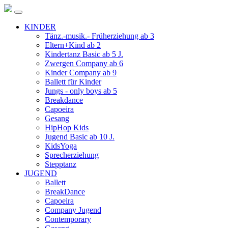
KINDER
Tänz.-musik.- Früherziehung ab 3
Eltern+Kind ab 2
Kindertanz Basic ab 5 J.
Zwergen Company ab 6
Kinder Company ab 9
Ballett für Kinder
Jungs - only boys ab 5
Breakdance
Capoeira
Gesang
HipHop Kids
Jugend Basic ab 10 J.
KidsYoga
Sprecherziehung
Stepptanz
JUGEND
Ballett
BreakDance
Capoeira
Company Jugend
Contemporary