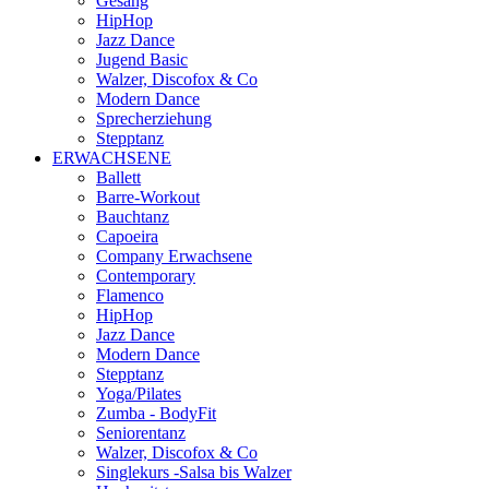
Gesang
HipHop
Jazz Dance
Jugend Basic
Walzer, Discofox & Co
Modern Dance
Sprecherziehung
Stepptanz
ERWACHSENE
Ballett
Barre-Workout
Bauchtanz
Capoeira
Company Erwachsene
Contemporary
Flamenco
HipHop
Jazz Dance
Modern Dance
Stepptanz
Yoga/Pilates
Zumba - BodyFit
Seniorentanz
Walzer, Discofox & Co
Singlekurs -Salsa bis Walzer