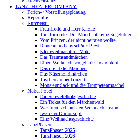
Hochzeitstanz
TANZTHEATERCOMPANY
Ferien- / Vorstellungsplanung
Repertoire
Rumpelstil
Frau Holle und Herr Knolle
Tari Taro oder Der Mond hat keine Segelohren
Vom Prinzen, der nicht heiraten wollte
Blanche und das schöne Biest
Kleinweihnacht für Malu
Das Traumsandmärchen
Einen Weihnachtsengel küsst man nicht
Das drei Taler Märchen
Das Käsemondmärchen
Taschenlampenkonzert
Monsieur Sack und die Trompetenmuschel
Nobel Popel
Die Schwefelholzgeschichte
Ein Ticket für den Märchenwald
Wer freut sich auf den Weihnachtsmann
Iwan der Dummkopf
Eine Weihnachtsgeschichte
TanzPhasen
TanzPhasen 2025
TanzPhasen 2026