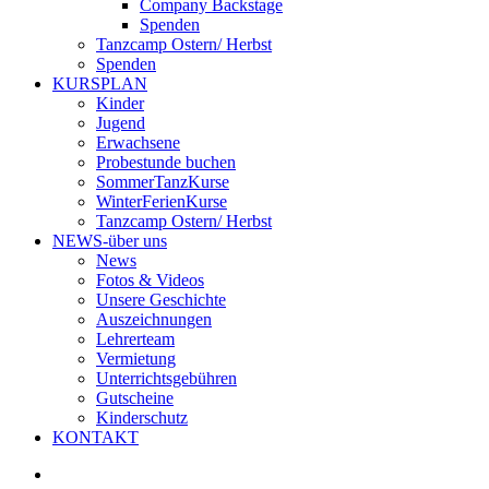
Company Backstage
Spenden
Tanzcamp Ostern/ Herbst
Spenden
KURSPLAN
Kinder
Jugend
Erwachsene
Probestunde buchen
SommerTanzKurse
WinterFerienKurse
Tanzcamp Ostern/ Herbst
NEWS-über uns
News
Fotos & Videos
Unsere Geschichte
Auszeichnungen
Lehrerteam
Vermietung
Unterrichtsgebühren
Gutscheine
Kinderschutz
KONTAKT