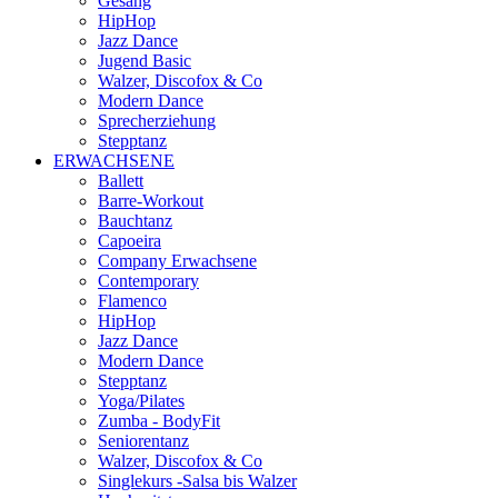
Gesang
HipHop
Jazz Dance
Jugend Basic
Walzer, Discofox & Co
Modern Dance
Sprecherziehung
Stepptanz
ERWACHSENE
Ballett
Barre-Workout
Bauchtanz
Capoeira
Company Erwachsene
Contemporary
Flamenco
HipHop
Jazz Dance
Modern Dance
Stepptanz
Yoga/Pilates
Zumba - BodyFit
Seniorentanz
Walzer, Discofox & Co
Singlekurs -Salsa bis Walzer