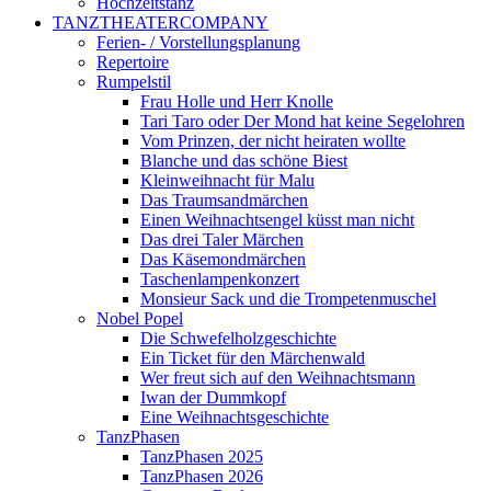
Hochzeitstanz
TANZTHEATERCOMPANY
Ferien- / Vorstellungsplanung
Repertoire
Rumpelstil
Frau Holle und Herr Knolle
Tari Taro oder Der Mond hat keine Segelohren
Vom Prinzen, der nicht heiraten wollte
Blanche und das schöne Biest
Kleinweihnacht für Malu
Das Traumsandmärchen
Einen Weihnachtsengel küsst man nicht
Das drei Taler Märchen
Das Käsemondmärchen
Taschenlampenkonzert
Monsieur Sack und die Trompetenmuschel
Nobel Popel
Die Schwefelholzgeschichte
Ein Ticket für den Märchenwald
Wer freut sich auf den Weihnachtsmann
Iwan der Dummkopf
Eine Weihnachtsgeschichte
TanzPhasen
TanzPhasen 2025
TanzPhasen 2026