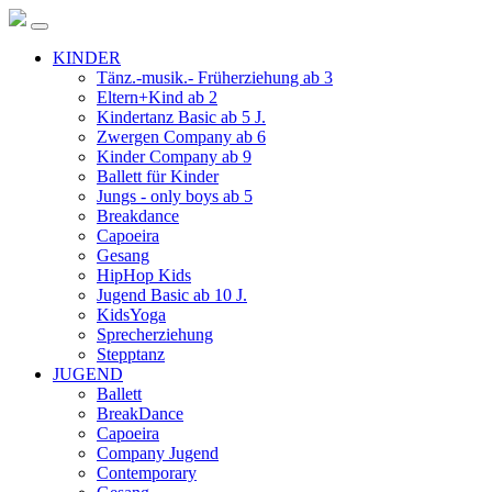
KINDER
Tänz.-musik.- Früherziehung ab 3
Eltern+Kind ab 2
Kindertanz Basic ab 5 J.
Zwergen Company ab 6
Kinder Company ab 9
Ballett für Kinder
Jungs - only boys ab 5
Breakdance
Capoeira
Gesang
HipHop Kids
Jugend Basic ab 10 J.
KidsYoga
Sprecherziehung
Stepptanz
JUGEND
Ballett
BreakDance
Capoeira
Company Jugend
Contemporary