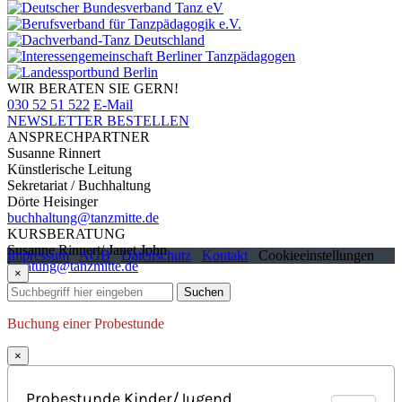
WIR BERATEN SIE GERN!
030 52 51 522
E-Mail
NEWSLETTER BESTELLEN
ANSPRECHPARTNER
Susanne Rinnert
Künstlerische Leitung
Sekretariat / Buchhaltung
Dörte Heisinger
buchhaltung@tanzmitte.de
KURSBERATUNG
Susanne Rinnert/ Janet John
Impressum
AGB
Datenschutz
Kontakt
Cookieeinstellungen
beratung@tanzmitte.de
×
Suchen
Buchung einer Probestunde
×