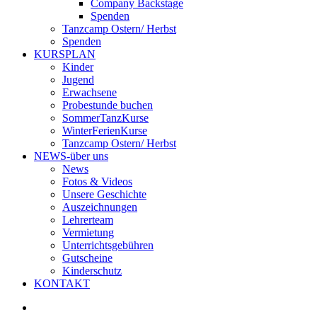
Company Backstage
Spenden
Tanzcamp Ostern/ Herbst
Spenden
KURSPLAN
Kinder
Jugend
Erwachsene
Probestunde buchen
SommerTanzKurse
WinterFerienKurse
Tanzcamp Ostern/ Herbst
NEWS-über uns
News
Fotos & Videos
Unsere Geschichte
Auszeichnungen
Lehrerteam
Vermietung
Unterrichtsgebühren
Gutscheine
Kinderschutz
KONTAKT