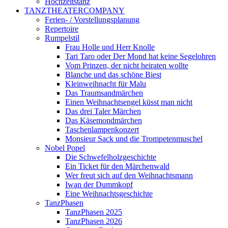
Hochzeitstanz
TANZTHEATERCOMPANY
Ferien- / Vorstellungsplanung
Repertoire
Rumpelstil
Frau Holle und Herr Knolle
Tari Taro oder Der Mond hat keine Segelohren
Vom Prinzen, der nicht heiraten wollte
Blanche und das schöne Biest
Kleinweihnacht für Malu
Das Traumsandmärchen
Einen Weihnachtsengel küsst man nicht
Das drei Taler Märchen
Das Käsemondmärchen
Taschenlampenkonzert
Monsieur Sack und die Trompetenmuschel
Nobel Popel
Die Schwefelholzgeschichte
Ein Ticket für den Märchenwald
Wer freut sich auf den Weihnachtsmann
Iwan der Dummkopf
Eine Weihnachtsgeschichte
TanzPhasen
TanzPhasen 2025
TanzPhasen 2026