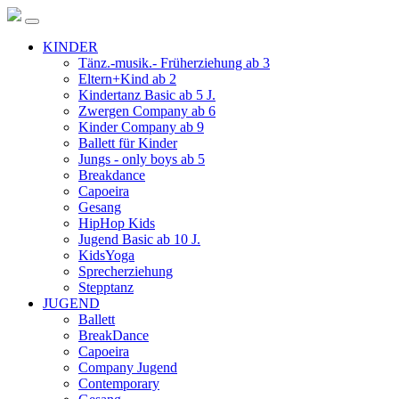
KINDER
Tänz.-musik.- Früherziehung ab 3
Eltern+Kind ab 2
Kindertanz Basic ab 5 J.
Zwergen Company ab 6
Kinder Company ab 9
Ballett für Kinder
Jungs - only boys ab 5
Breakdance
Capoeira
Gesang
HipHop Kids
Jugend Basic ab 10 J.
KidsYoga
Sprecherziehung
Stepptanz
JUGEND
Ballett
BreakDance
Capoeira
Company Jugend
Contemporary