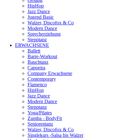
Gesang
HipHop
Jazz Dance
Jugend Basic
Walzer, Discofox & Co
Modern Dance
Sprecherziehung
Stepptanz
ERWACHSENE
Ballett
Barre-Workout
Bauchtanz
Capoeira
Company Erwachsene
Contemporary
Flamenco
HipHop
Jazz Dance
Modern Dance
Stepptanz
Yoga/Pilates
Zumba - BodyFit
Seniorentanz
Walzer, Discofox & Co
Singlekurs -Salsa bis Walzer