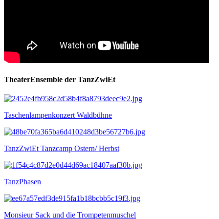
TheaterEnsemble der TanzZwiEt
Taschenlampenkonzert Waldbühne
TanzZwiEt Tanzcamp Ostern/ Herbst
TanzPhasen
Monsieur Sack und die Trompetenmuschel