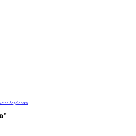
 keine Segelohren
en"