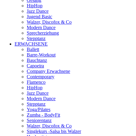
Gesang
HipHop
Jazz Dance
Jugend Basic
Walzer, Discofox & Co
Modern Dance
Sprecherziehung
Stepptanz
ERWACHSENE
Ballett
Barre-Workout
Bauchtanz
Capoeira
Company Erwachsene
Contemporary
Flamenco
HipHop
Jazz Dance
Modern Dance
Stepptanz
Yoga/Pilates
Zumba - BodyFit
Seniorentanz
Walzer, Discofox & Co
Singlekurs -Salsa bis Walzer