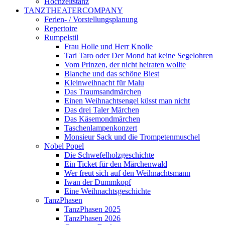
Hochzeitstanz
TANZTHEATERCOMPANY
Ferien- / Vorstellungsplanung
Repertoire
Rumpelstil
Frau Holle und Herr Knolle
Tari Taro oder Der Mond hat keine Segelohren
Vom Prinzen, der nicht heiraten wollte
Blanche und das schöne Biest
Kleinweihnacht für Malu
Das Traumsandmärchen
Einen Weihnachtsengel küsst man nicht
Das drei Taler Märchen
Das Käsemondmärchen
Taschenlampenkonzert
Monsieur Sack und die Trompetenmuschel
Nobel Popel
Die Schwefelholzgeschichte
Ein Ticket für den Märchenwald
Wer freut sich auf den Weihnachtsmann
Iwan der Dummkopf
Eine Weihnachtsgeschichte
TanzPhasen
TanzPhasen 2025
TanzPhasen 2026