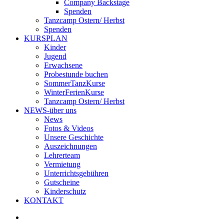
Company Backstage
Spenden
Tanzcamp Ostern/ Herbst
Spenden
KURSPLAN
Kinder
Jugend
Erwachsene
Probestunde buchen
SommerTanzKurse
WinterFerienKurse
Tanzcamp Ostern/ Herbst
NEWS-über uns
News
Fotos & Videos
Unsere Geschichte
Auszeichnungen
Lehrerteam
Vermietung
Unterrichtsgebühren
Gutscheine
Kinderschutz
KONTAKT