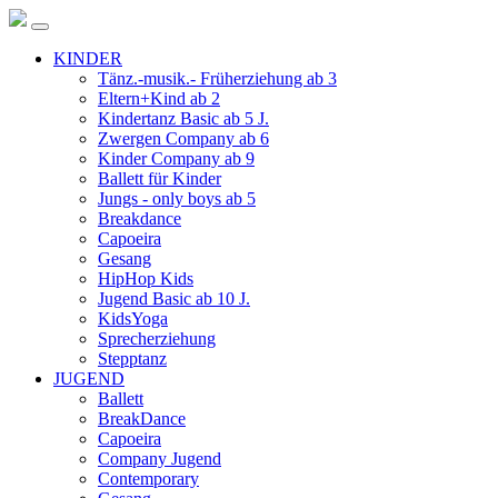
KINDER
Tänz.-musik.- Früherziehung ab 3
Eltern+Kind ab 2
Kindertanz Basic ab 5 J.
Zwergen Company ab 6
Kinder Company ab 9
Ballett für Kinder
Jungs - only boys ab 5
Breakdance
Capoeira
Gesang
HipHop Kids
Jugend Basic ab 10 J.
KidsYoga
Sprecherziehung
Stepptanz
JUGEND
Ballett
BreakDance
Capoeira
Company Jugend
Contemporary