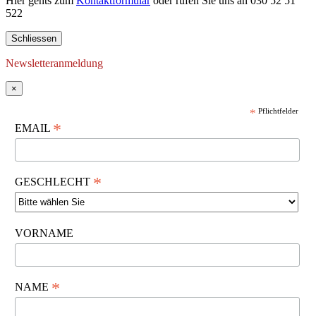
Hier gehts zum
Kontaktformular
oder rufen Sie uns an 030 52 51
522
Schliessen
Newsletteranmeldung
×
*
Pflichtfelder
*
EMAIL
*
GESCHLECHT
VORNAME
*
NAME