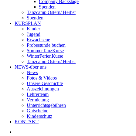
Company Backstage
Spenden
Tanzcamp Ostern/ Herbst
Spenden
KURSPLAN
Kinder
Jugend
Erwachsene
Probestunde buchen
SommerTanzKurse
WinterFerienKurse
Tanzcamp Ostern/ Herbst
NEWS-über uns
News
Fotos & Videos
Unsere Geschichte
Auszeichnungen
Lehrerteam
Vermietung
Unterrichtsgebühren
Gutscheine
Kinderschutz
KONTAKT