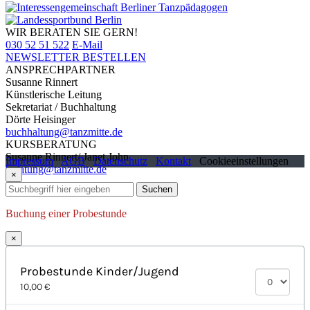
WIR BERATEN SIE GERN!
030 52 51 522
E-Mail
NEWSLETTER BESTELLEN
ANSPRECHPARTNER
Susanne Rinnert
Künstlerische Leitung
Sekretariat / Buchhaltung
Dörte Heisinger
buchhaltung@tanzmitte.de
KURSBERATUNG
Susanne Rinnert/ Janet John
Impressum
AGB
Datenschutz
Kontakt
Cookieeinstellungen
beratung@tanzmitte.de
×
Suchen
Buchung einer Probestunde
×