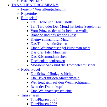
Hochzeitstanz
TANZTHEATERCOMPANY
Ferien- / Vorstellungsplanung
Repertoire
Rumpelstil
Frau Holle und Herr Knolle
Tari Taro oder Der Mond hat keine Segelohren
Vom Prinzen, der nicht heiraten wollte
Blanche und das schöne Biest
Kleinweihnacht für Malu
Das Traumsandmärchen
Einen Weihnachtsengel küsst man nicht
Das drei Taler Märchen
Das Käsemondmärchen
Taschenlampenkonzert
Monsieur Sack und die Trompetenmuschel
Nobel Popel
Die Schwefelholzgeschichte
Ein Ticket für den Märchenwald
Wer freut sich auf den Weihnachtsmann
Iwan der Dummkopf
Eine Weihnachtsgeschichte
TanzPhasen
TanzPhasen 2025
TanzPhasen 2026