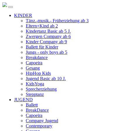
KINDER
Tänz.-musik.- Früherziehung ab 3
Eltern+Kind ab 2
Kindertanz Basic ab 5 J.
Zwergen Company ab 6
Kinder Company ab 9
Ballett für Kinder
Jungs - only boys ab 5
Breakdance
Capoeira
Gesang
HipHop Kids
Jugend Basic ab 10 J.
KidsYoga
Sprecherziehung
Stepptanz
JUGEND
Ballett
BreakDance
Capoeira
Company Jugend
Contemporary