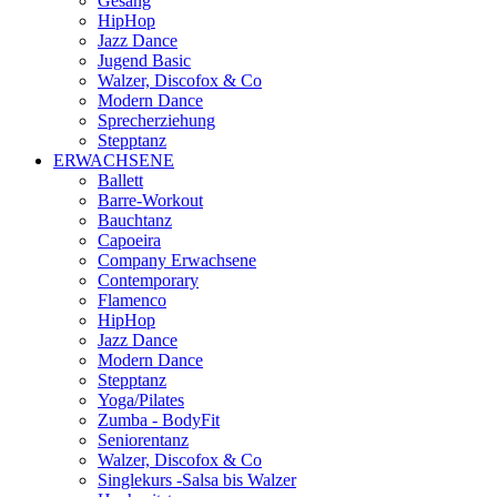
Gesang
HipHop
Jazz Dance
Jugend Basic
Walzer, Discofox & Co
Modern Dance
Sprecherziehung
Stepptanz
ERWACHSENE
Ballett
Barre-Workout
Bauchtanz
Capoeira
Company Erwachsene
Contemporary
Flamenco
HipHop
Jazz Dance
Modern Dance
Stepptanz
Yoga/Pilates
Zumba - BodyFit
Seniorentanz
Walzer, Discofox & Co
Singlekurs -Salsa bis Walzer