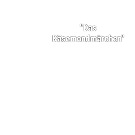
"Das
Käsemondmärchen"