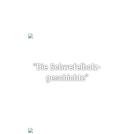
"Die Schwefelholz-
geschichte"