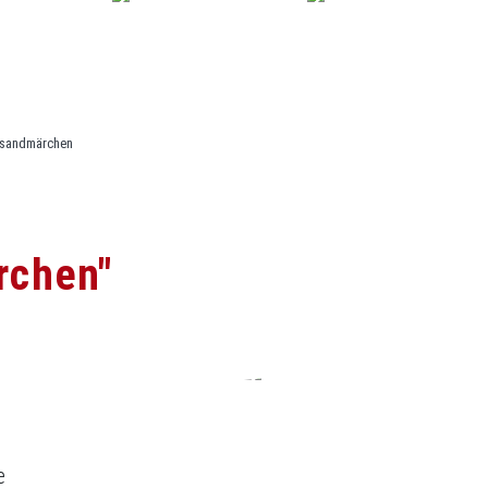
Gutscheine
Kursplan
sandmärchen
rchen"
e