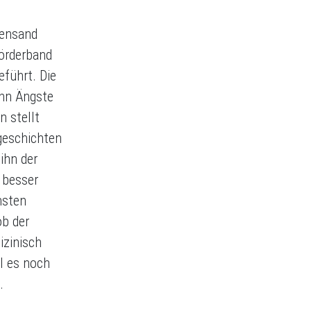
tensand
örderband
eführt. Die
nn Ängste
n stellt
geschichten
ihn der
s besser
hsten
ob der
izinisch
l es noch
.