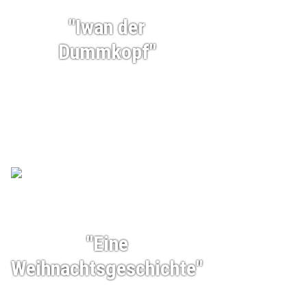
"Iwan der
Dummkopf"
"Eine
Weihnachtsgeschichte"