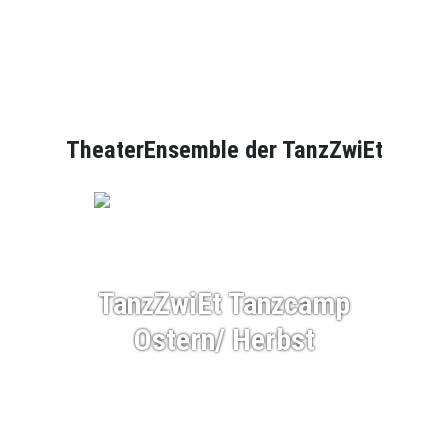
TheaterEnsemble der TanzZwiEt
TanzZwiEt Tanzcamp
Ostern/ Herbst