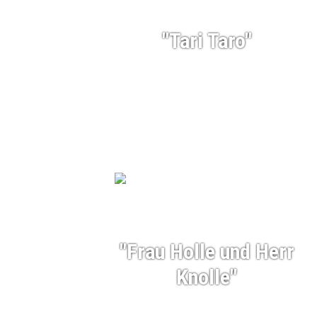
"Tari Taro"
"Frau Holle und Herr
Knolle"