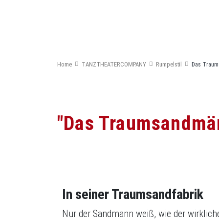
030 52 51 522
info@tanzmitte.de
Newsletter bestellen
Home
TANZTHEATERCOMPANY
Rumpelstil
Das Traum
"Das Traumsandmä
In seiner Traumsandfabrik
Nur der Sandmann weiß, wie der wirklich