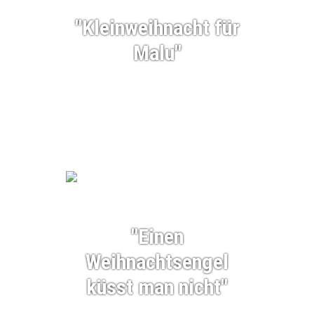
"Kleinweihnacht für
Malu"
"Einen
Weihnachtsengel
küsst man nicht"