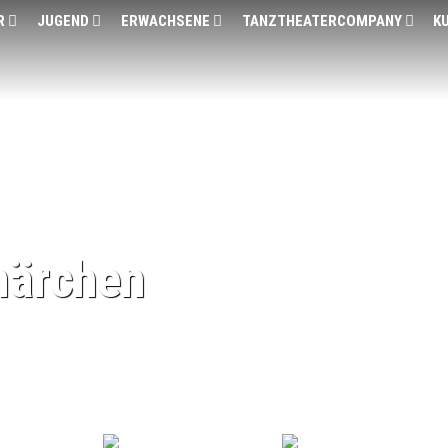
R
JUGEND
ERWACHSENE
TANZTHEATERCOMPANY
K
märchen