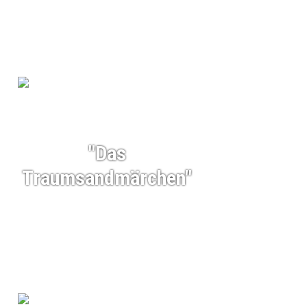
"Das
Traumsandmärchen"