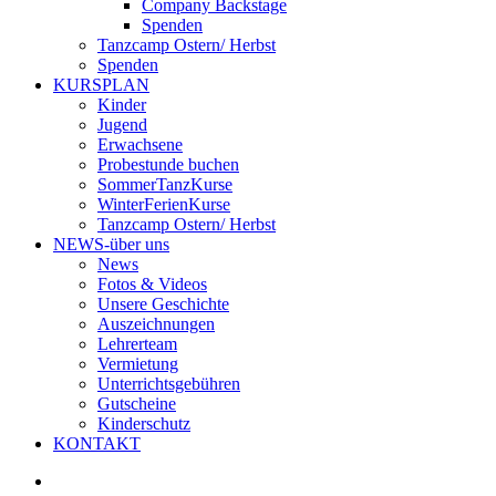
Company Backstage
Spenden
Tanzcamp Ostern/ Herbst
Spenden
KURSPLAN
Kinder
Jugend
Erwachsene
Probestunde buchen
SommerTanzKurse
WinterFerienKurse
Tanzcamp Ostern/ Herbst
NEWS-über uns
News
Fotos & Videos
Unsere Geschichte
Auszeichnungen
Lehrerteam
Vermietung
Unterrichtsgebühren
Gutscheine
Kinderschutz
KONTAKT