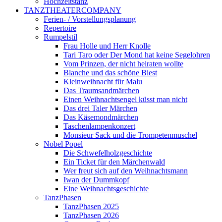
Hochzeitstanz
TANZTHEATERCOMPANY
Ferien- / Vorstellungsplanung
Repertoire
Rumpelstil
Frau Holle und Herr Knolle
Tari Taro oder Der Mond hat keine Segelohren
Vom Prinzen, der nicht heiraten wollte
Blanche und das schöne Biest
Kleinweihnacht für Malu
Das Traumsandmärchen
Einen Weihnachtsengel küsst man nicht
Das drei Taler Märchen
Das Käsemondmärchen
Taschenlampenkonzert
Monsieur Sack und die Trompetenmuschel
Nobel Popel
Die Schwefelholzgeschichte
Ein Ticket für den Märchenwald
Wer freut sich auf den Weihnachtsmann
Iwan der Dummkopf
Eine Weihnachtsgeschichte
TanzPhasen
TanzPhasen 2025
TanzPhasen 2026