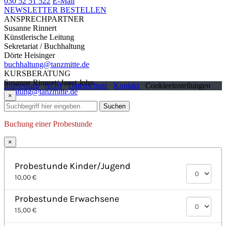
030 52 51 522
E-Mail
NEWSLETTER BESTELLEN
ANSPRECHPARTNER
Susanne Rinnert
Künstlerische Leitung
Sekretariat / Buchhaltung
Dörte Heisinger
buchhaltung@tanzmitte.de
KURSBERATUNG
Susanne Rinnert/ Janet John
Impressum
AGB
Datenschutz
Kontakt
Cookieeinstellungen
beratung@tanzmitte.de
×
Suchen
Buchung einer Probestunde
×