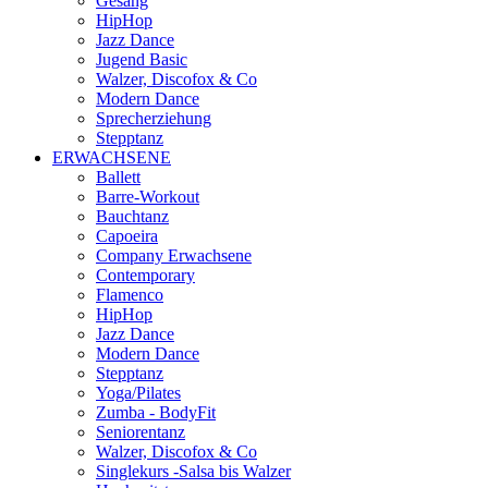
Gesang
HipHop
Jazz Dance
Jugend Basic
Walzer, Discofox & Co
Modern Dance
Sprecherziehung
Stepptanz
ERWACHSENE
Ballett
Barre-Workout
Bauchtanz
Capoeira
Company Erwachsene
Contemporary
Flamenco
HipHop
Jazz Dance
Modern Dance
Stepptanz
Yoga/Pilates
Zumba - BodyFit
Seniorentanz
Walzer, Discofox & Co
Singlekurs -Salsa bis Walzer