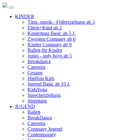
KINDER
Tänz.-musik.- Früherziehung ab 3
Eltern+Kind ab 2
Kindertanz Basic ab 5 J.
Zwergen Company ab 6
Kinder Company ab 9
Ballett für Kinder
Jungs - only boys ab 5
Breakdance
Capoeira
Gesang
HipHop Kids
Jugend Basic ab 10 J.
KidsYoga
Sprecherziehung
Stepptanz
JUGEND
Ballett
BreakDance
Capoeira
Company Jugend
Contemporary