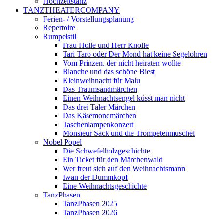
Hochzeitstanz
TANZTHEATERCOMPANY
Ferien- / Vorstellungsplanung
Repertoire
Rumpelstil
Frau Holle und Herr Knolle
Tari Taro oder Der Mond hat keine Segelohren
Vom Prinzen, der nicht heiraten wollte
Blanche und das schöne Biest
Kleinweihnacht für Malu
Das Traumsandmärchen
Einen Weihnachtsengel küsst man nicht
Das drei Taler Märchen
Das Käsemondmärchen
Taschenlampenkonzert
Monsieur Sack und die Trompetenmuschel
Nobel Popel
Die Schwefelholzgeschichte
Ein Ticket für den Märchenwald
Wer freut sich auf den Weihnachtsmann
Iwan der Dummkopf
Eine Weihnachtsgeschichte
TanzPhasen
TanzPhasen 2025
TanzPhasen 2026