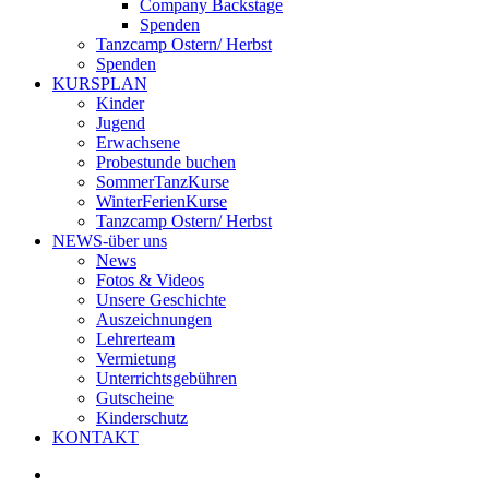
Company Backstage
Spenden
Tanzcamp Ostern/ Herbst
Spenden
KURSPLAN
Kinder
Jugend
Erwachsene
Probestunde buchen
SommerTanzKurse
WinterFerienKurse
Tanzcamp Ostern/ Herbst
NEWS-über uns
News
Fotos & Videos
Unsere Geschichte
Auszeichnungen
Lehrerteam
Vermietung
Unterrichtsgebühren
Gutscheine
Kinderschutz
KONTAKT