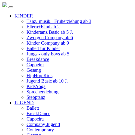
KINDER
Tänz.-musik.- Früherziehung ab 3
Eltern+Kind ab 2
Kindertanz Basic ab 5 J.
Zwergen Company ab 6
Kinder Company ab 9
Ballett für Kinder
Jungs - only boys ab 5
Breakdance
Capoeira
Gesang
HipHop Kids
Jugend Basic ab 10 J.
KidsYoga
Sprecherziehung
Stepptanz
JUGEND
Ballett
BreakDance
Capoeira
Company Jugend
Contemporary