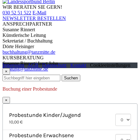
WIR BERATEN SIE GERN!
030 52 51 522
E-Mail
NEWSLETTER BESTELLEN
ANSPRECHPARTNER
Susanne Rinnert
Künstlerische Leitung
Sekretariat / Buchhaltung
Dörte Heisinger
buchhaltung@tanzmitte.de
KURSBERATUNG
Susanne Rinnert/ Janet John
Impressum
AGB
Datenschutz
Kontakt
Cookieeinstellungen
beratung@tanzmitte.de
×
Suchen
Buchung einer Probestunde
×