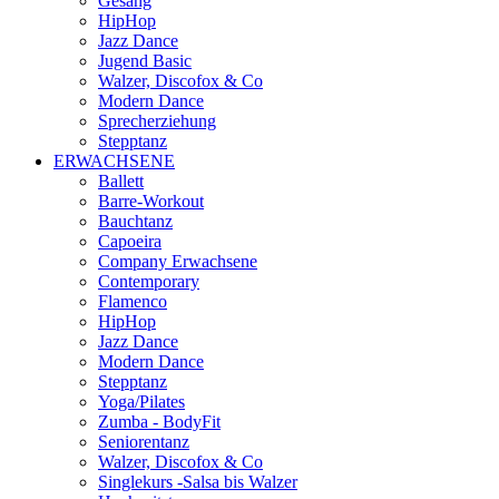
Gesang
HipHop
Jazz Dance
Jugend Basic
Walzer, Discofox & Co
Modern Dance
Sprecherziehung
Stepptanz
ERWACHSENE
Ballett
Barre-Workout
Bauchtanz
Capoeira
Company Erwachsene
Contemporary
Flamenco
HipHop
Jazz Dance
Modern Dance
Stepptanz
Yoga/Pilates
Zumba - BodyFit
Seniorentanz
Walzer, Discofox & Co
Singlekurs -Salsa bis Walzer