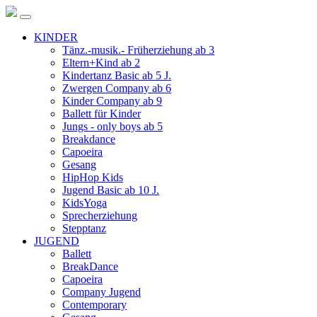
KINDER
Tänz.-musik.- Früherziehung ab 3
Eltern+Kind ab 2
Kindertanz Basic ab 5 J.
Zwergen Company ab 6
Kinder Company ab 9
Ballett für Kinder
Jungs - only boys ab 5
Breakdance
Capoeira
Gesang
HipHop Kids
Jugend Basic ab 10 J.
KidsYoga
Sprecherziehung
Stepptanz
JUGEND
Ballett
BreakDance
Capoeira
Company Jugend
Contemporary