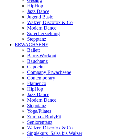
Gesang
HipHop
Jazz Dance
Jugend Basic
Walzer, Discofox & Co
Modern Dance
Sprecherziehung
Stepptanz
ERWACHSENE
Ballett
Barre-Workout
Bauchtanz
Capoeira
Company Erwachsene
Contemporary
Flamenco
HipHop
Jazz Dance
Modern Dance
Stepptanz
Yoga/Pilates
Zumba - BodyFit
Seniorentanz
Walzer, Discofox & Co
Singlekurs -Salsa bis Walzer