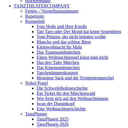
Hochzeitstanz
TANZTHEATERCOMPANY
Ferien- / Vorstellungsplanung
Repertoire
Rumpelstil
Frau Holle und Herr Knolle
Tari Taro oder Der Mond hat keine Segelohren
Vom Prinzen, der nicht heiraten wollte
Blanche und das schöne Biest
Kleinweihnacht für Malu
Das Traumsandmärchen
Einen Weihnachtsengel küsst man nicht
Das drei Taler Märchen
Das Käsemondmärchen
Taschenlampenkonzert
Monsieur Sack und die Trompetenmuschel
Nobel Popel
Die Schwefelholzgeschichte
Ein Ticket für den Märchenwald
Wer freut sich auf den Weihnachtsmann
Iwan der Dummkopf
Eine Weihnachtsgeschichte
TanzPhasen
TanzPhasen 2025
TanzPhasen 2026