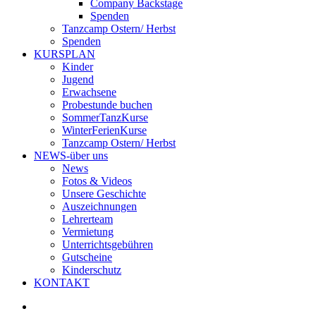
Company Backstage
Spenden
Tanzcamp Ostern/ Herbst
Spenden
KURSPLAN
Kinder
Jugend
Erwachsene
Probestunde buchen
SommerTanzKurse
WinterFerienKurse
Tanzcamp Ostern/ Herbst
NEWS-über uns
News
Fotos & Videos
Unsere Geschichte
Auszeichnungen
Lehrerteam
Vermietung
Unterrichtsgebühren
Gutscheine
Kinderschutz
KONTAKT