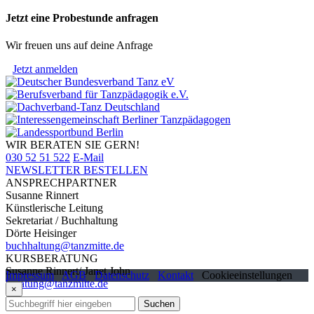
Jetzt eine Probestunde anfragen
Wir freuen uns auf deine Anfrage
Jetzt anmelden
WIR BERATEN SIE GERN!
030 52 51 522
E-Mail
NEWSLETTER BESTELLEN
ANSPRECHPARTNER
Susanne Rinnert
Künstlerische Leitung
Sekretariat / Buchhaltung
Dörte Heisinger
buchhaltung@tanzmitte.de
KURSBERATUNG
Susanne Rinnert/ Janet John
Impressum
AGB
Datenschutz
Kontakt
Cookieeinstellungen
beratung@tanzmitte.de
×
Suchen