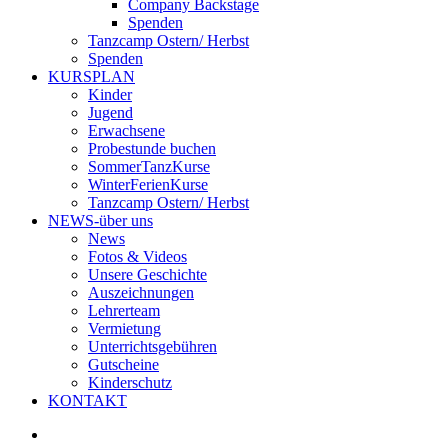
Company Backstage
Spenden
Tanzcamp Ostern/ Herbst
Spenden
KURSPLAN
Kinder
Jugend
Erwachsene
Probestunde buchen
SommerTanzKurse
WinterFerienKurse
Tanzcamp Ostern/ Herbst
NEWS-über uns
News
Fotos & Videos
Unsere Geschichte
Auszeichnungen
Lehrerteam
Vermietung
Unterrichtsgebühren
Gutscheine
Kinderschutz
KONTAKT