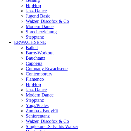
Gesang
HipHop
Jazz Dance
Jugend Basic
Walzer, Discofox & Co
Modern Dance
Sprecherziehung
Stepptanz
ERWACHSENE
Ballett
Barre-Workout
Bauchtanz
Capoeira
Company Erwachsene
Contemporary
Flamenco
HipHop
Jazz Dance
Modern Dance
Stepptanz
Yoga/Pilates
Zumba - BodyFit
Seniorentanz
Walzer, Discofox & Co
Singlekurs -Salsa bis Walzer