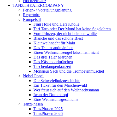
Hochzeitstanz
TANZTHEATERCOMPANY
Ferien- / Vorstellungsplanung
Repertoire
Rumpelstil
Frau Holle und Herr Knolle
Tari Taro oder Der Mond hat keine Segelohren
Vom Prinzen, der nicht heiraten wollte
Blanche und das schöne Biest
Kleinweihnacht für Malu
Das Traumsandmärchen
Einen Weihnachtsengel küsst man nicht
Das drei Taler Märchen
Das Käsemondmärchen
Taschenlampenkonzert
Monsieur Sack und die Trompetenmuschel
Nobel Popel
Die Schwefelholzgeschichte
Ein Ticket für den Märchenwald
Wer freut sich auf den Weihnachtsmann
Iwan der Dummkopf
Eine Weihnachtsgeschichte
TanzPhasen
TanzPhasen 2025
TanzPhasen 2026