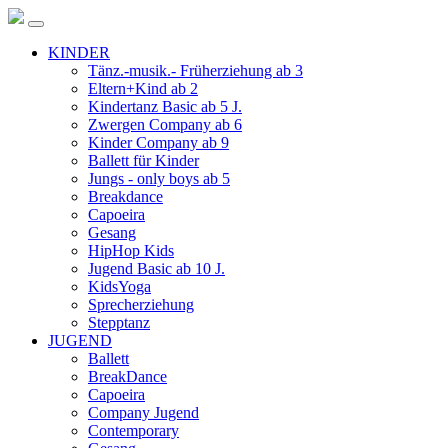
KINDER
Tänz.-musik.- Früherziehung ab 3
Eltern+Kind ab 2
Kindertanz Basic ab 5 J.
Zwergen Company ab 6
Kinder Company ab 9
Ballett für Kinder
Jungs - only boys ab 5
Breakdance
Capoeira
Gesang
HipHop Kids
Jugend Basic ab 10 J.
KidsYoga
Sprecherziehung
Stepptanz
JUGEND
Ballett
BreakDance
Capoeira
Company Jugend
Contemporary