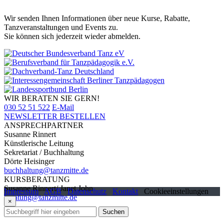
Wir senden Ihnen Informationen über neue Kurse, Rabatte,
Tanzveranstaltungen und Events zu.
Sie können sich jederzeit wieder abmelden.
WIR BERATEN SIE GERN!
030 52 51 522
E-Mail
NEWSLETTER BESTELLEN
ANSPRECHPARTNER
Susanne Rinnert
Künstlerische Leitung
Sekretariat / Buchhaltung
Dörte Heisinger
buchhaltung@tanzmitte.de
KURSBERATUNG
Susanne Rinnert/ Janet John
Impressum
AGB
Datenschutz
Kontakt
Cookieeinstellungen
beratung@tanzmitte.de
×
Suchen