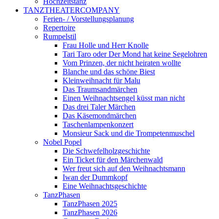
Hochzeitstanz
TANZTHEATERCOMPANY
Ferien- / Vorstellungsplanung
Repertoire
Rumpelstil
Frau Holle und Herr Knolle
Tari Taro oder Der Mond hat keine Segelohren
Vom Prinzen, der nicht heiraten wollte
Blanche und das schöne Biest
Kleinweihnacht für Malu
Das Traumsandmärchen
Einen Weihnachtsengel küsst man nicht
Das drei Taler Märchen
Das Käsemondmärchen
Taschenlampenkonzert
Monsieur Sack und die Trompetenmuschel
Nobel Popel
Die Schwefelholzgeschichte
Ein Ticket für den Märchenwald
Wer freut sich auf den Weihnachtsmann
Iwan der Dummkopf
Eine Weihnachtsgeschichte
TanzPhasen
TanzPhasen 2025
TanzPhasen 2026