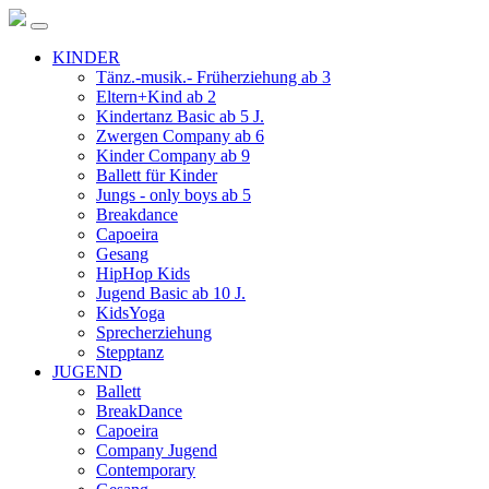
KINDER
Tänz.-musik.- Früherziehung ab 3
Eltern+Kind ab 2
Kindertanz Basic ab 5 J.
Zwergen Company ab 6
Kinder Company ab 9
Ballett für Kinder
Jungs - only boys ab 5
Breakdance
Capoeira
Gesang
HipHop Kids
Jugend Basic ab 10 J.
KidsYoga
Sprecherziehung
Stepptanz
JUGEND
Ballett
BreakDance
Capoeira
Company Jugend
Contemporary