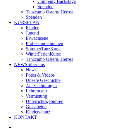
Company Backstage
Spenden
Tanzcamp Ostern/ Herbst
Spenden
KURSPLAN
Kinder
Jugend
Erwachsene
Probestunde buchen
SommerTanzKurse
WinterFerienKurse
Tanzcamp Ostern/ Herbst
NEWS-über uns
News
Fotos & Videos
Unsere Geschichte
Auszeichnungen
Lehrerteam
Vermietung
Unterrichtsgebühren
Gutscheine
Kinderschutz
KONTAKT