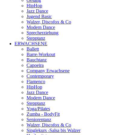
Gesang
HipHop
Jazz Dance
Jugend Basic
Walzer, Discofox & Co
Modern Dance
Sprecherziehung
Stepptanz
ERWACHSENE
Ballett
Barre-Workout
Bauchtanz
Capoeira
Company Erwachsene
Contemporary
Flamenco
HipHop
Jazz Dance
Modern Dance
Stepptanz
Yoga/Pilates
Zumba - BodyFit
Seniorentanz
Walzer, Discofox & Co
Singlekurs -Salsa bis Walzer