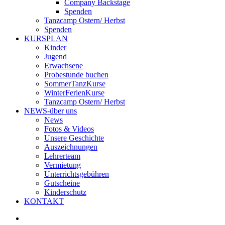
Company Backstage
Spenden
Tanzcamp Ostern/ Herbst
Spenden
KURSPLAN
Kinder
Jugend
Erwachsene
Probestunde buchen
SommerTanzKurse
WinterFerienKurse
Tanzcamp Ostern/ Herbst
NEWS-über uns
News
Fotos & Videos
Unsere Geschichte
Auszeichnungen
Lehrerteam
Vermietung
Unterrichtsgebühren
Gutscheine
Kinderschutz
KONTAKT