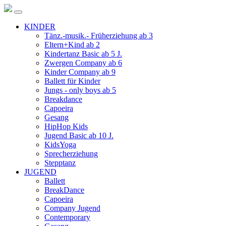
KINDER
Tänz.-musik.- Früherziehung ab 3
Eltern+Kind ab 2
Kindertanz Basic ab 5 J.
Zwergen Company ab 6
Kinder Company ab 9
Ballett für Kinder
Jungs - only boys ab 5
Breakdance
Capoeira
Gesang
HipHop Kids
Jugend Basic ab 10 J.
KidsYoga
Sprecherziehung
Stepptanz
JUGEND
Ballett
BreakDance
Capoeira
Company Jugend
Contemporary