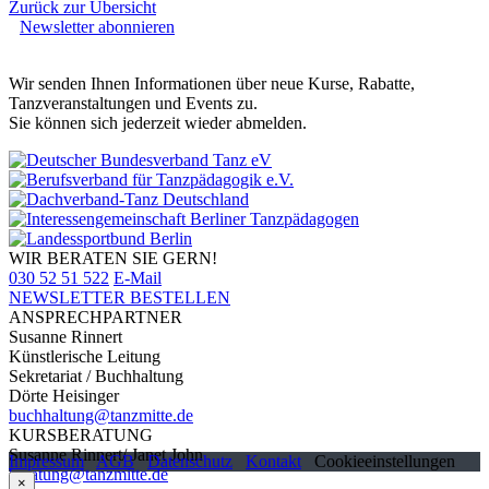
Zurück zur Übersicht
Newsletter abonnieren
Wir senden Ihnen Informationen über neue Kurse, Rabatte,
Tanzveranstaltungen und Events zu.
Sie können sich jederzeit wieder abmelden.
WIR BERATEN SIE GERN!
030 52 51 522
E-Mail
NEWSLETTER BESTELLEN
ANSPRECHPARTNER
Susanne Rinnert
Künstlerische Leitung
Sekretariat / Buchhaltung
Dörte Heisinger
buchhaltung@tanzmitte.de
KURSBERATUNG
Susanne Rinnert/ Janet John
Impressum
AGB
Datenschutz
Kontakt
Cookieeinstellungen
beratung@tanzmitte.de
×