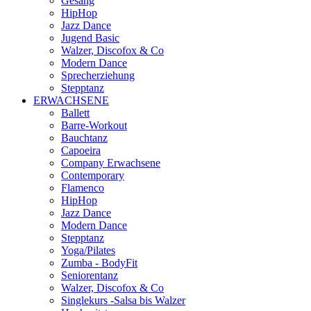
Gesang
HipHop
Jazz Dance
Jugend Basic
Walzer, Discofox & Co
Modern Dance
Sprecherziehung
Stepptanz
ERWACHSENE
Ballett
Barre-Workout
Bauchtanz
Capoeira
Company Erwachsene
Contemporary
Flamenco
HipHop
Jazz Dance
Modern Dance
Stepptanz
Yoga/Pilates
Zumba - BodyFit
Seniorentanz
Walzer, Discofox & Co
Singlekurs -Salsa bis Walzer