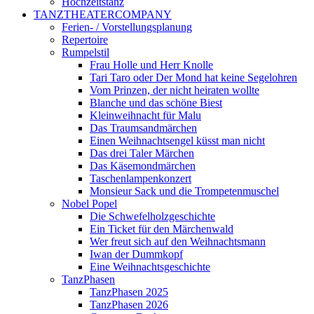
Hochzeitstanz
TANZTHEATERCOMPANY
Ferien- / Vorstellungsplanung
Repertoire
Rumpelstil
Frau Holle und Herr Knolle
Tari Taro oder Der Mond hat keine Segelohren
Vom Prinzen, der nicht heiraten wollte
Blanche und das schöne Biest
Kleinweihnacht für Malu
Das Traumsandmärchen
Einen Weihnachtsengel küsst man nicht
Das drei Taler Märchen
Das Käsemondmärchen
Taschenlampenkonzert
Monsieur Sack und die Trompetenmuschel
Nobel Popel
Die Schwefelholzgeschichte
Ein Ticket für den Märchenwald
Wer freut sich auf den Weihnachtsmann
Iwan der Dummkopf
Eine Weihnachtsgeschichte
TanzPhasen
TanzPhasen 2025
TanzPhasen 2026