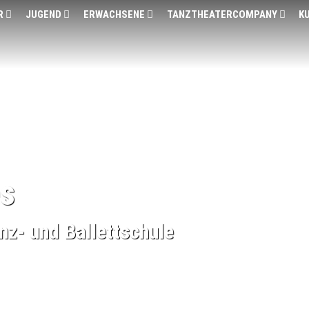
R
JUGEND
ERWACHSENE
TANZTHEATERCOMPANY
K
s
nz- und Ballettschule