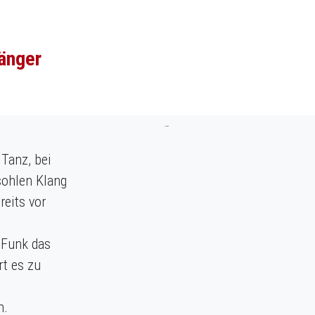
änger
 Tanz, bei
sohlen Klang
reits vor
 Funk das
rt es zu
n.