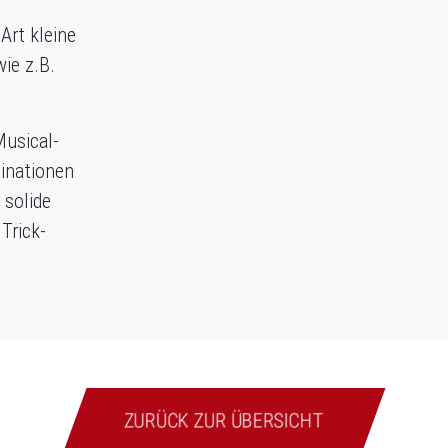
Art kleine
wie z.B.
Musical-
inationen
 solide
Trick-
ZURÜCK ZUR ÜBERSICHT