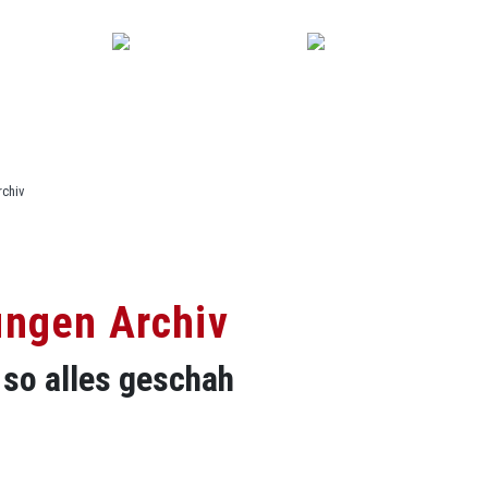
Gutscheine
Kursplan
rchiv
ungen Archiv
 so alles geschah