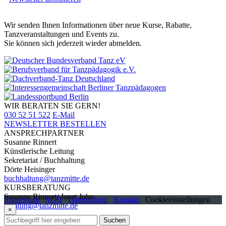
Wir senden Ihnen Informationen über neue Kurse, Rabatte,
Tanzveranstaltungen und Events zu.
Sie können sich jederzeit wieder abmelden.
WIR BERATEN SIE GERN!
030 52 51 522
E-Mail
NEWSLETTER BESTELLEN
ANSPRECHPARTNER
Susanne Rinnert
Künstlerische Leitung
Sekretariat / Buchhaltung
Dörte Heisinger
buchhaltung@tanzmitte.de
KURSBERATUNG
Susanne Rinnert/ Janet John
Impressum
AGB
Datenschutz
Kontakt
Cookieeinstellungen
beratung@tanzmitte.de
×
Suchen