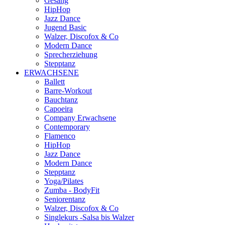
Gesang
HipHop
Jazz Dance
Jugend Basic
Walzer, Discofox & Co
Modern Dance
Sprecherziehung
Stepptanz
ERWACHSENE
Ballett
Barre-Workout
Bauchtanz
Capoeira
Company Erwachsene
Contemporary
Flamenco
HipHop
Jazz Dance
Modern Dance
Stepptanz
Yoga/Pilates
Zumba - BodyFit
Seniorentanz
Walzer, Discofox & Co
Singlekurs -Salsa bis Walzer