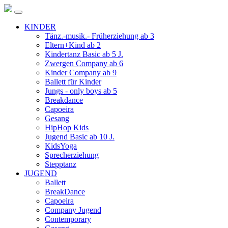
KINDER
Tänz.-musik.- Früherziehung ab 3
Eltern+Kind ab 2
Kindertanz Basic ab 5 J.
Zwergen Company ab 6
Kinder Company ab 9
Ballett für Kinder
Jungs - only boys ab 5
Breakdance
Capoeira
Gesang
HipHop Kids
Jugend Basic ab 10 J.
KidsYoga
Sprecherziehung
Stepptanz
JUGEND
Ballett
BreakDance
Capoeira
Company Jugend
Contemporary