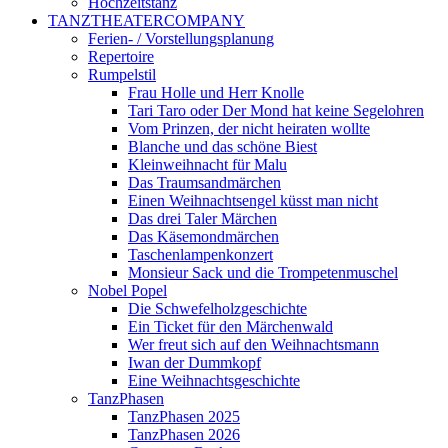
Hochzeitstanz
TANZTHEATERCOMPANY
Ferien- / Vorstellungsplanung
Repertoire
Rumpelstil
Frau Holle und Herr Knolle
Tari Taro oder Der Mond hat keine Segelohren
Vom Prinzen, der nicht heiraten wollte
Blanche und das schöne Biest
Kleinweihnacht für Malu
Das Traumsandmärchen
Einen Weihnachtsengel küsst man nicht
Das drei Taler Märchen
Das Käsemondmärchen
Taschenlampenkonzert
Monsieur Sack und die Trompetenmuschel
Nobel Popel
Die Schwefelholzgeschichte
Ein Ticket für den Märchenwald
Wer freut sich auf den Weihnachtsmann
Iwan der Dummkopf
Eine Weihnachtsgeschichte
TanzPhasen
TanzPhasen 2025
TanzPhasen 2026