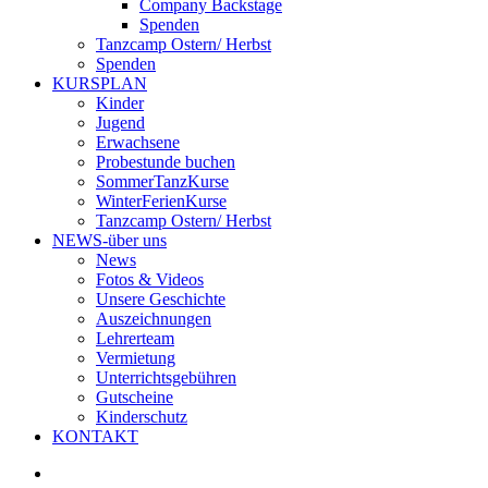
Company Backstage
Spenden
Tanzcamp Ostern/ Herbst
Spenden
KURSPLAN
Kinder
Jugend
Erwachsene
Probestunde buchen
SommerTanzKurse
WinterFerienKurse
Tanzcamp Ostern/ Herbst
NEWS-über uns
News
Fotos & Videos
Unsere Geschichte
Auszeichnungen
Lehrerteam
Vermietung
Unterrichtsgebühren
Gutscheine
Kinderschutz
KONTAKT