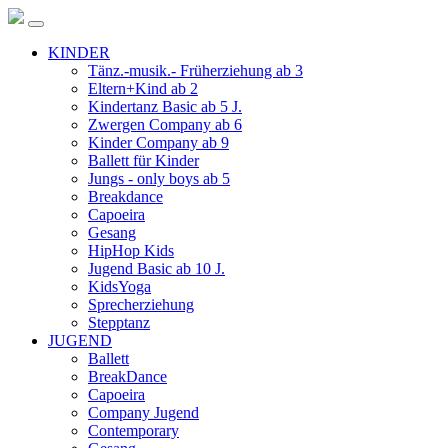
KINDER
Tänz.-musik.- Früherziehung ab 3
Eltern+Kind ab 2
Kindertanz Basic ab 5 J.
Zwergen Company ab 6
Kinder Company ab 9
Ballett für Kinder
Jungs - only boys ab 5
Breakdance
Capoeira
Gesang
HipHop Kids
Jugend Basic ab 10 J.
KidsYoga
Sprecherziehung
Stepptanz
JUGEND
Ballett
BreakDance
Capoeira
Company Jugend
Contemporary