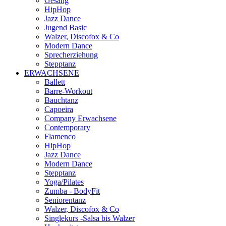
Gesang
HipHop
Jazz Dance
Jugend Basic
Walzer, Discofox & Co
Modern Dance
Sprecherziehung
Stepptanz
ERWACHSENE
Ballett
Barre-Workout
Bauchtanz
Capoeira
Company Erwachsene
Contemporary
Flamenco
HipHop
Jazz Dance
Modern Dance
Stepptanz
Yoga/Pilates
Zumba - BodyFit
Seniorentanz
Walzer, Discofox & Co
Singlekurs -Salsa bis Walzer