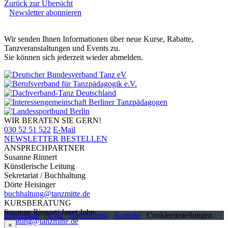
Zurück zur Übersicht
Newsletter abonnieren
Wir senden Ihnen Informationen über neue Kurse, Rabatte,
Tanzveranstaltungen und Events zu.
Sie können sich jederzeit wieder abmelden.
WIR BERATEN SIE GERN!
030 52 51 522
E-Mail
NEWSLETTER BESTELLEN
ANSPRECHPARTNER
Susanne Rinnert
Künstlerische Leitung
Sekretariat / Buchhaltung
Dörte Heisinger
buchhaltung@tanzmitte.de
KURSBERATUNG
Susanne Rinnert/ Janet John
Impressum
AGB
Datenschutz
Kontakt
Cookieeinstellungen
beratung@tanzmitte.de
×