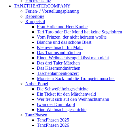
Hochzeitstanz
TANZTHEATERCOMPANY
Ferien- / Vorstellungsplanung
Repertoire
Rumpelstil
Frau Holle und Herr Knolle
Tari Taro oder Der Mond hat keine Segelohren
Vom Prinzen, der nicht heiraten wollte
Blanche und das schöne Biest
Kleinweihnacht für Malu
Das Traumsandmärchen
Einen Weihnachtsengel küsst man nicht
Das drei Taler Märchen
Das Käsemondmärchen
Taschenlampenkonzert
Monsieur Sack und die Trompetenmuschel
Nobel Popel
Die Schwefelholzgeschichte
Ein Ticket für den Märchenwald
Wer freut sich auf den Weihnachtsmann
Iwan der Dummkopf
Eine Weihnachtsgeschichte
TanzPhasen
TanzPhasen 2025
TanzPhasen 2026