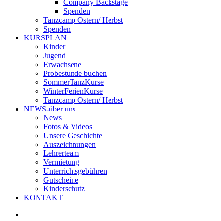
Company Backstage
Spenden
Tanzcamp Ostern/ Herbst
Spenden
KURSPLAN
Kinder
Jugend
Erwachsene
Probestunde buchen
SommerTanzKurse
WinterFerienKurse
Tanzcamp Ostern/ Herbst
NEWS-über uns
News
Fotos & Videos
Unsere Geschichte
Auszeichnungen
Lehrerteam
Vermietung
Unterrichtsgebühren
Gutscheine
Kinderschutz
KONTAKT