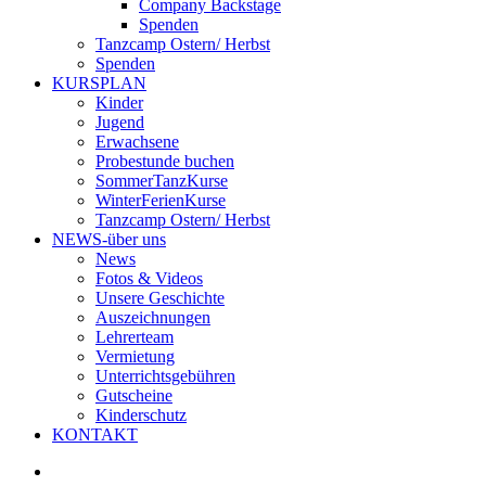
Company Backstage
Spenden
Tanzcamp Ostern/ Herbst
Spenden
KURSPLAN
Kinder
Jugend
Erwachsene
Probestunde buchen
SommerTanzKurse
WinterFerienKurse
Tanzcamp Ostern/ Herbst
NEWS-über uns
News
Fotos & Videos
Unsere Geschichte
Auszeichnungen
Lehrerteam
Vermietung
Unterrichtsgebühren
Gutscheine
Kinderschutz
KONTAKT