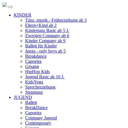
KINDER
Tänz.-musik.- Früherziehung ab 3
Eltern+Kind ab 2
Kindertanz Basic ab 5 J.
Zwergen Company ab 6
Kinder Company ab 9
Ballett für Kinder
Jungs - only boys ab 5
Breakdance
Capoeira
Gesang
HipHop Kids
Jugend Basic ab 10 J.
KidsYoga
Sprecherziehung
Stepptanz
JUGEND
Ballett
BreakDance
Capoeira
Company Jugend
Contemporary