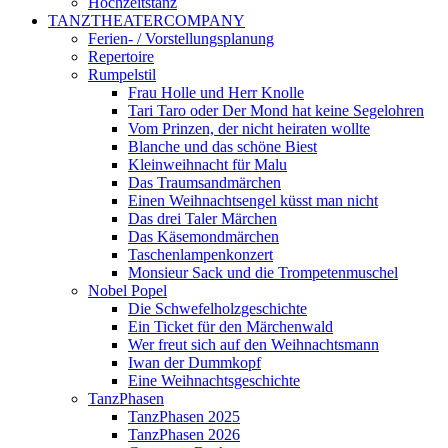
Hochzeitstanz
TANZTHEATERCOMPANY
Ferien- / Vorstellungsplanung
Repertoire
Rumpelstil
Frau Holle und Herr Knolle
Tari Taro oder Der Mond hat keine Segelohren
Vom Prinzen, der nicht heiraten wollte
Blanche und das schöne Biest
Kleinweihnacht für Malu
Das Traumsandmärchen
Einen Weihnachtsengel küsst man nicht
Das drei Taler Märchen
Das Käsemondmärchen
Taschenlampenkonzert
Monsieur Sack und die Trompetenmuschel
Nobel Popel
Die Schwefelholzgeschichte
Ein Ticket für den Märchenwald
Wer freut sich auf den Weihnachtsmann
Iwan der Dummkopf
Eine Weihnachtsgeschichte
TanzPhasen
TanzPhasen 2025
TanzPhasen 2026