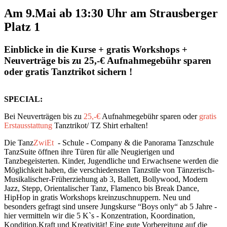
Am 9.Mai ab 13:30 Uhr am Strausberger
Platz 1
Einblicke in die Kurse + gratis Workshops +
Neuverträge bis zu 25,-€ Aufnahmegebühr sparen
oder gratis Tanztrikot sichern !
SPECIAL:
Bei Neuverträgen bis zu
25,-€
Aufnahmegebühr sparen oder
gratis
Erstausstattung
Tanztrikot/ TZ Shirt erhalten!
Die Tanz
ZwiEt
- Schule - Company & die Panorama Tanzschule
TanzSuite öffnen ihre Türen für alle Neugierigen und
Tanzbegeisterten. Kinder, Jugendliche und Erwachsene werden die
Möglichkeit haben, die verschiedensten Tanzstile von Tänzerisch-
Musikalischer-Früherziehung ab 3, Ballett, Bollywood, Modern
Jazz, Stepp, Orientalischer Tanz, Flamenco bis Break Dance,
HipHop in gratis Workshops kreinzuschnuppern. Neu und
besonders gefragt sind unsere Jungskurse “Boys only“ ab 5 Jahre -
hier vermitteln wir die 5 K`s - Konzentration, Koordination,
Kondition,Kraft und Kreativität! Eine gute Vorbereitung auf die