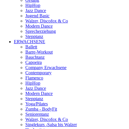
Gesang
HipHop
Jazz Dance
Jugend Basic
Walzer, Discofox & Co
Modern Dance
Sprecherziehung
Stepptanz
ERWACHSENE
Ballett
Barre-Workout
Bauchtanz
Capoeira
Company Erwachsene
Contemporary
Flamenco
HipHop
Jazz Dance
Modern Dance
Stepptanz
Yoga/Pilates
Zumba - BodyFit
Seniorentanz
Walzer, Discofox & Co
Singlekurs -Salsa bis Walzer